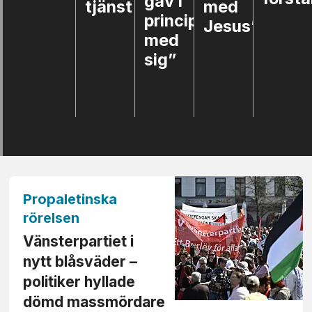
gav i
tjänst
med
mi
princip
Jesus”
med
sig”
”
Propaletinska
rörelsen
Vänsterpartiet i
nytt blåsväder –
politiker hyllade
dömd massmördare