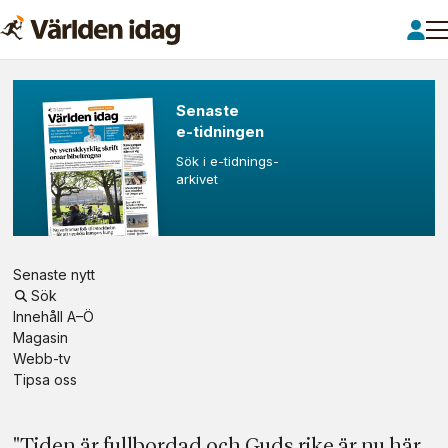
Världen
Senaste
e-tid­­ning­en
idag
Sök i e-tidnings-
­arkivet
–
Från
Senaste nytt
ett
Sök
Innehåll A–Ö
kristet
Magasin
Webb-tv
perspektiv
Tipsa oss
"Tiden är fullbordad och Guds rike är nu här.