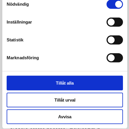
Nödvändig
på Gothia cup – många
vittnade om helande
Inställningar
Statistik
Marknadsföring
Tillåt alla
Tillåt urval
Avvisa
Bibeln