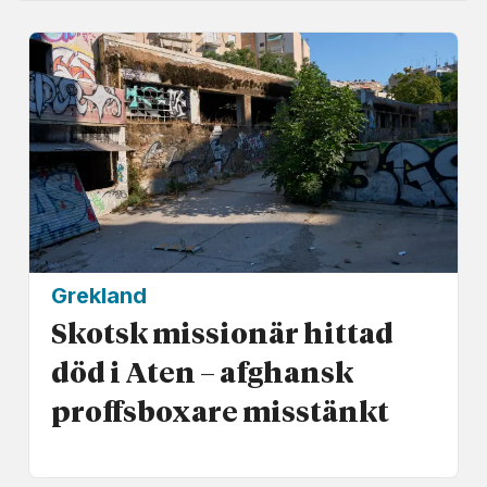
Grekland
Skotsk missionär hittad
död i Aten – afghansk
proffs­boxare misstänkt