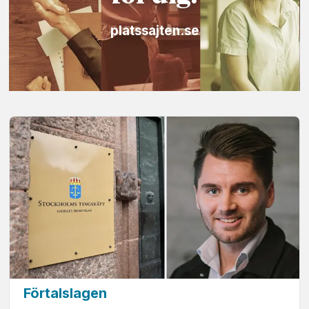
platssajten.se
Förtalslagen