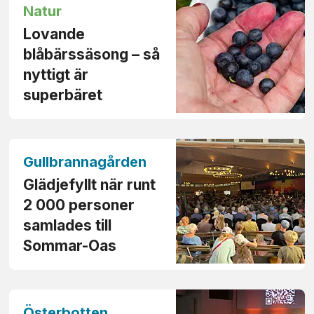
Natur
Lovande
blåbärssäsong – så
nyttigt är
superbäret
Gullbrannagården
Glädjefyllt när runt
2 000 personer
samlades till
Sommar-Oas
Österbotten