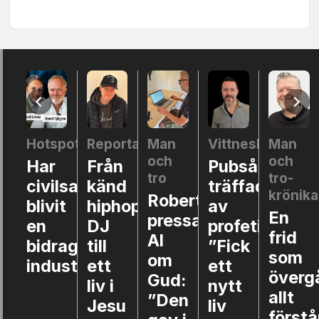
otspot
Reportage
Man
Vittnesbörd
Man
Kult
och
och
ar
Från
Pubsångaren
Där
tro
tro-
ivilsamhället
känd
träffades
kri
krönika
l:
Robert
livit
hiphop-
av
Ry
En
pressade
n
DJ
profetia:
– h
frid
Al
idrags­
till
”Fick
är
som
om
ndustri?
ett
ett
ors
övergår
Gud:
liv i
nytt
so
allt
”Den
Jesu
liv
me
förstånd