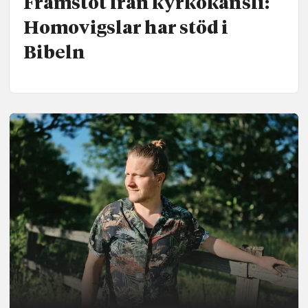
Framstöt från kyrkokansli:
Homo­vigslar har stöd i
Bibeln