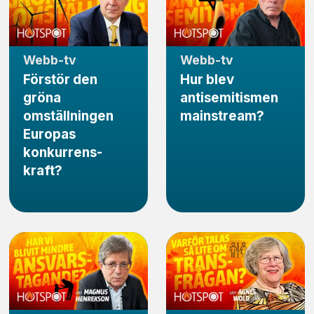
Webb-tv
Webb-tv
Förstör den
Hur blev
gröna
antisemitismen
omställningen
mainstream?
Europas
konkurrens­
kraft?