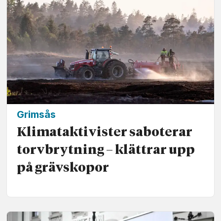
Grimsås
Klimat­aktivister saboterar
torv­brytning – klättrar upp
på gräv­skopor