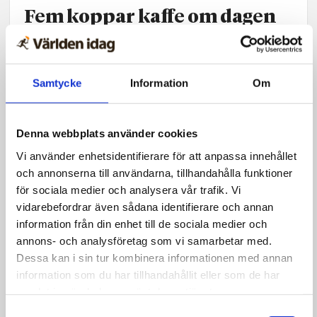
Fem koppar kaffe om dagen
kan minska cancer­risken
Samtycke
Information
Om
Denna webbplats använder cookies
Vi använder enhetsidentifierare för att anpassa innehållet
och annonserna till användarna, tillhandahålla funktioner
för sociala medier och analysera vår trafik. Vi
vidarebefordrar även sådana identifierare och annan
information från din enhet till de sociala medier och
annons- och analysföretag som vi samarbetar med.
Dessa kan i sin tur kombinera informationen med annan
information som du har tillhandahållit eller som de har
Göteborg
samlat in när du har använt deras tjänster.
Unga killar bad för skadade
Samtyckesval