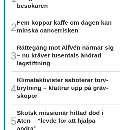
besökaren
Fem koppar kaffe om dagen kan
minska cancer­risken
Rättegång mot Alfvén närmar sig
– nu kräver tusentals ändrad
lagstiftning
Klimat­aktivister saboterar torv­
brytning – klättrar upp på gräv­
skopor
Skotsk missionär hittad död i
Aten – ”levde för att hjälpa
andra”