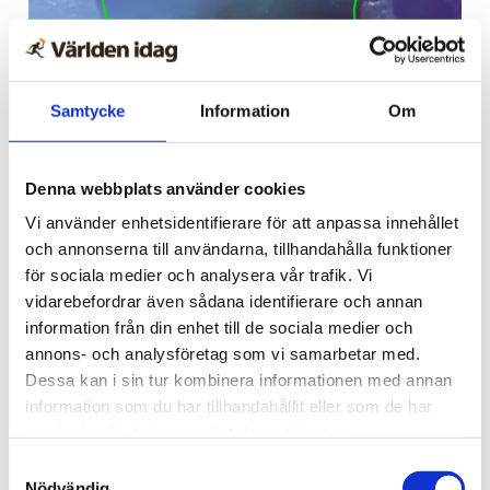
Samtycke
Information
Om
Akterut från det stora hål som hittades av
Evertsson finns ett lika stort hål vid
Denna webbplats använder cookies
maskinverkstaden, med uttryckt fartygsplåt
och avbrutna balkar.
Vi använder enhetsidentifierare för att anpassa innehållet
Margus Kurm/Johan
Ridderstolpe
och annonserna till användarna, tillhandahålla funktioner
för sociala medier och analysera vår trafik. Vi
vidarebefordrar även sådana identifierare och annan
information från din enhet till de sociala medier och
annons- och analysföretag som vi samarbetar med.
Dessa kan i sin tur kombinera informationen med annan
information som du har tillhandahållit eller som de har
samlat in när du har använt deras tjänster.
Samtyckesval
Nödvändig