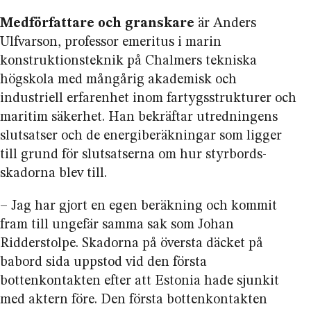
Medförfattare och granskare
är Anders
Ulfvarson, professor emeritus i marin
konstruktions­teknik på Chalmers tekniska
högskola med mångårig akademisk och
industriell erfarenhet inom fartygs­strukturer och
maritim säkerhet. Han bekräftar utredningens
slutsatser och de energi­beräkningar som ligger
till grund för slutsatserna om hur styrbords­
skadorna blev till.
– Jag har gjort en egen beräkning och kommit
fram till ungefär samma sak som Johan
Ridderstolpe.
Skadorna på översta däcket på
babord sida uppstod vid den första
bottenkontakten efter att Estonia hade sjunkit
med aktern före.
Den första botten­kontakten