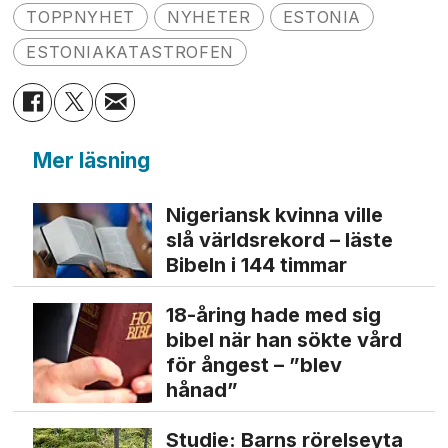
TOPPNYHET
NYHETER
ESTONIA
ESTONIAKATASTROFEN
Mer läsning
Nigeriansk kvinna ville
slå världs­rekord – läste
Bibeln i 144 timmar
18-åring hade med sig
bibel när han sökte vård
för ångest – ”blev
hånad”
Studie: Barns rörelseyta