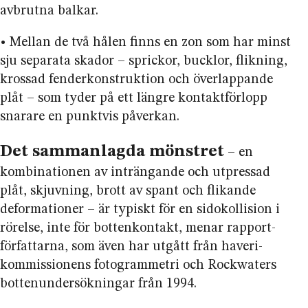
avbrutna balkar.
• Mellan de två hålen finns en zon som har minst
sju separata skador – sprickor, bucklor, flikning,
krossad fender­konstruktion och över­lappande
plåt – som tyder på ett längre kontakt­förlopp
snarare en punktvis påverkan.
Det sammanlagda mönstret
– en
kombinationen av inträngande och utpressad
plåt, skjuvning, brott av spant och flikande
deformationer – är typiskt för en sidokollision i
rörelse, inte för bottenkontakt, menar rapport­
författarna, som även har utgått från haveri­
kommissionens fotogrammetri och Rockwaters
botten­undersökningar från 1994.