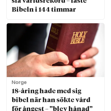
slå världs­rekord – läste
Bibeln i 144 timmar
Norge
18-åring hade med sig
bibel när han sökte vård
för ångest – ”blev hånad”