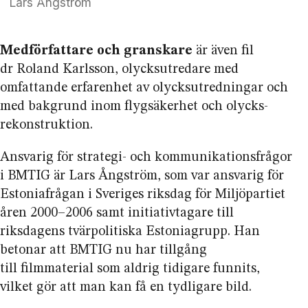
Lars Ångström
Medförfattare och granskare
är även fil
dr Roland Karlsson, olycks­utredare med
omfattande erfarenhet av olycks­utredningar och
med bakgrund inom flygsäkerhet och olycks­
rekonstruktion.
Ansvarig för strategi- och kommunikations­frågor
i BMTIG är Lars Ångström, som var ansvarig för
Estonia­frågan i Sveriges riksdag för Miljö­partiet
åren 2000–2006 samt initiativtagare till
riksdagens tvärpolitiska Estoniagrupp. Han
betonar att BMTIG nu har tillgång
till filmmaterial som aldrig tidigare funnits,
vilket gör att man kan få en tydligare bild.