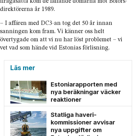
ifrågasatta kom de fällande domarna mot Bofors­
direktörerna år 1989.
– I affären med DC3-an tog det 50 år innan
sanningen kom fram. Vi känner oss helt
övertygade om att vi nu har löst problemet – vi
vet vad som hände vid Estonias förlisning.
Läs mer
Estonia­rapporten med
nya beräkningar väcker
reaktioner
Statliga haveri­
kommissioner avvisar
nya uppgifter om