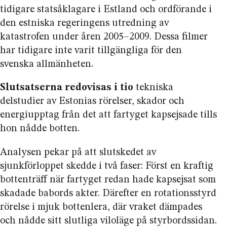
tidigare statsåklagare i Estland och ordförande i
den estniska regeringens utredning av
katastrofen under åren 2005–2009. Dessa filmer
har tidigare inte varit tillgängliga för den
svenska allmänheten.
Slutsatserna redovisas i tio
tekniska
delstudier av Estonias rörelser, skador och
energi­upptag från det att fartyget kapsejsade tills
hon nådde botten.
Analysen pekar på att slutskedet av
sjunkförloppet skedde i två faser: Först en kraftig
bottenträff när fartyget redan hade kapsejsat som
skadade babords akter. Därefter en rotations­styrd
rörelse i mjuk bottenlera, där vraket dämpades
och nådde sitt slutliga viloläge på styrbords­sidan.