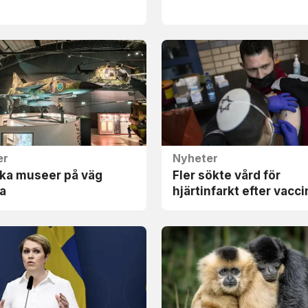
er
Nyheter
ka museer på väg
Fler sökte vård för
ka
hjärtinfarkt efter vacc