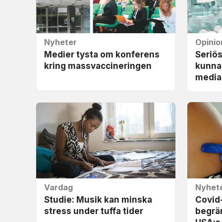
Nyheter
Opinio
Medier tysta om konferens
Seriös
kring massvaccineringen
kunna
media
Vardag
Nyhet
Studie: Musik kan minska
Covid
stress under tuffa tider
begrä