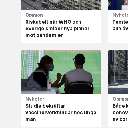
Opinion
Nyhet
Riskabelt när WHO och
Femte 
Sverige smider nya planer
alla ö
mot pandemier
Nyheter
Opinio
Studie bekräftar
Både 
vaccinbiverkningar hos unga
behöve
män
av co