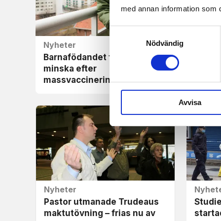
med annan information som du 
Samtyckesval
Nödvändig
Nyheter
Nyhet
Barnafödandet fortsätter att
Forska
minska efter
gör me
massvaccinering
unga
Avvisa
Nyheter
Nyhet
Pastor utmanade Trudeaus
Studi
maktutövning – frias nu av
start