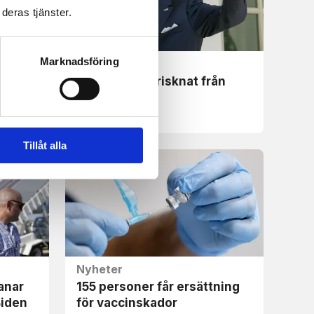
deras tjänster.
Marknadsföring
Nyheter
ärna
Biden har tillfrisknat från
vling
covid-19
Tillåt alla
Nyheter
anar
155 personer får ersättning
Biden
för vaccinskador