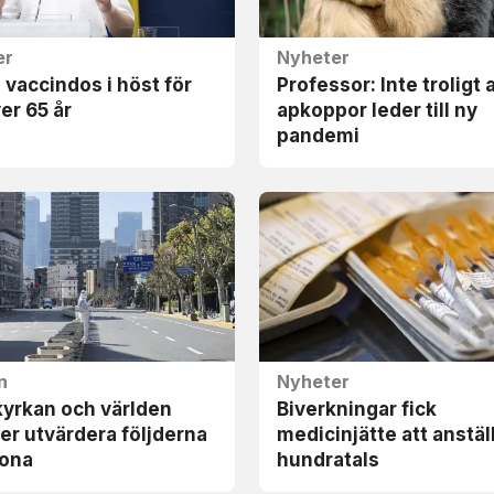
er
Nyheter
vaccindos i höst för
Professor: Inte troligt 
ver 65 år
apkoppor leder till ny
pandemi
n
Nyheter
kyrkan och världen
Biverkningar fick
r utvärdera följderna
medicinjätte att anstäl
rona
hundratals