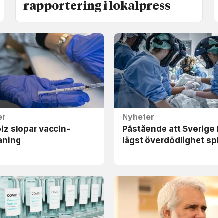
rapportering i lokalpress
er
Nyheter
z slopar vaccin-
Påstående att Sverige
ning
lägst överdödlighet spl