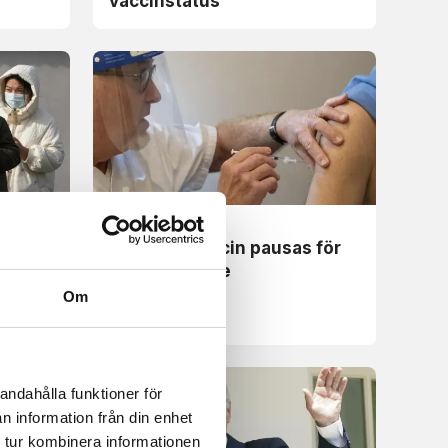
vaccinstatus
Nyheter
a
Covid 19-vaccin pausas för
ioner
unga i Sverige
Om
andahålla funktioner för
n information från din enhet
 tur kombinera informationen