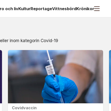
ro och liv
Kultur
Reportage
Vittnesbörd
Krönikor
 eller inom kategorin Covid-19
Covidvaccin