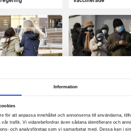
 regering
vaccinerade
er
Nyheter
studie:
Efter protesterna – Kin
ubbningar hos unga
lättar på vissa restrikt
efter covid-
Information
nation
cookies
e för att anpassa innehållet och annonserna till användarna, tillh
vår trafik. Vi vidarebefordrar även sådana identifierare och anna
nnons- och analysföretag som vi samarbetar med. Dessa kan i sin