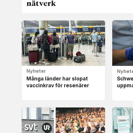
nätverk
Nyheter
Nyhet
Många länder har slopat
Schwei
vaccinkrav för resenärer
uppma