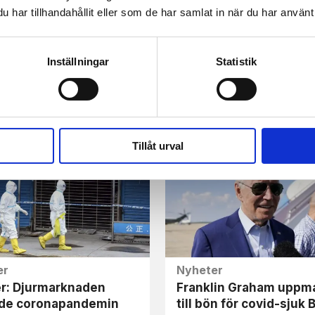
har tillhandahållit eller som de har samlat in när du har använt 
Inställningar
Statistik
er
Nyheter
re: Vaccin mot covid
Ovaccinerad tennisstj
r skada än nytta för
åter portad från stor tä
Tillåt urval
er
Nyheter
er: Djurmarknaden
Franklin Graham uppm
ade coronapandemin
till bön för covid-sjuk 