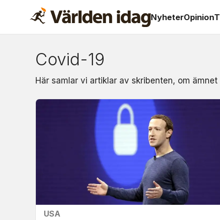
Nyheter
Opinion
T
Covid-19
Om:
Här samlar vi artiklar av skribenten, om ämnet
covid-
19
USA