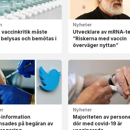
n
Nyheter
 vaccinkritik måste
Utvecklare av mRNA-te
 belysas och bemötas i
”Riskerna med vaccin
överväger nyttan”
er
Nyheter
-information
Majoriteten av person
nsades på begäran av
dör med covid-19 är