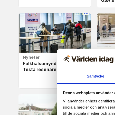
USA:s
Nyheter
Nyhet
Folkhälsomyndigheten:
Norsk 
Testa resenärer från Kina
Mensr
ökade 
Samtycke
vacci
Denna webbplats använder 
Vi använder enhetsidentifierar
sociala medier och analysera 
till de sociala medier och a