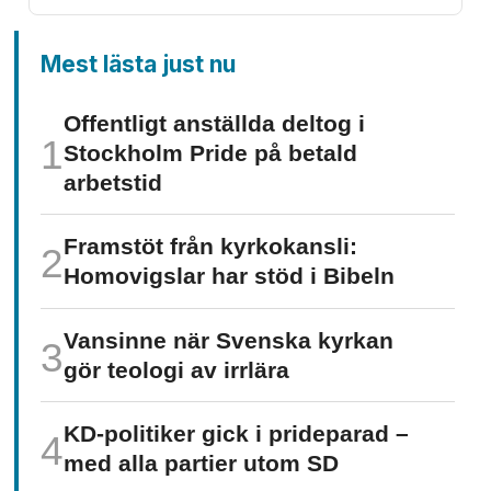
Mest lästa just nu
Offentligt anställda deltog i
Stockholm Pride på betald
arbetstid
Framstöt från kyrkokansli:
Homo­vigslar har stöd i Bibeln
Vansinne när Svenska kyrkan
gör teologi av irrlära
KD-politiker gick i prideparad –
med alla partier utom SD