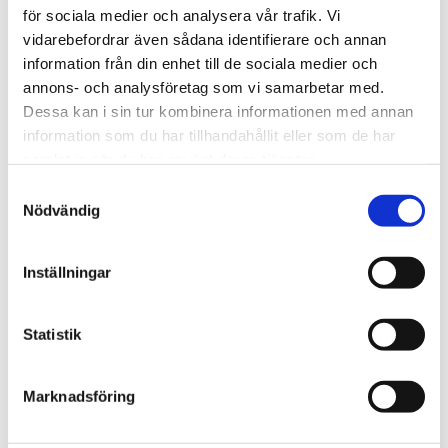
för sociala medier och analysera vår trafik. Vi
vidarebefordrar även sådana identifierare och annan
information från din enhet till de sociala medier och
Inför söndag
annons- och analysföretag som vi samarbetar med.
När hjärtat säger ja till Gud
Dessa kan i sin tur kombinera informationen med annan
information som du har tillhandahållit eller som de har
samlat in när du har använt deras tjänster.
Samtyckesval
Nödvändig
Inställningar
Statistik
Marknadsföring
Sport
Fotbollspamp i blåsväder –