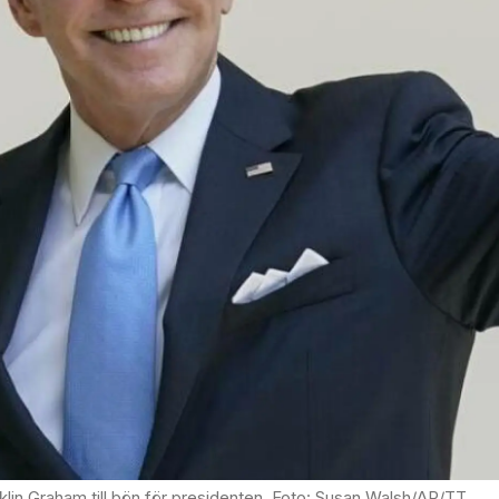
klin Graham till bön för presidenten. Foto: Susan Walsh/AP/TT