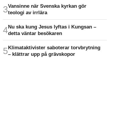
Vansinne när Svenska kyrkan gör
teologi av irrlära
Nu ska kung Jesus lyftas i Kungsan –
detta väntar besökaren
Klimat­aktivister saboterar torv­brytning
– klättrar upp på gräv­skopor