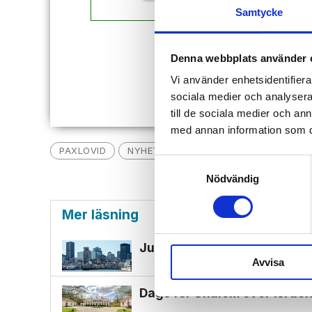
Samtycke
Redan
Denna webbplats använder 
Vi använder enhetsidentifierar
sociala medier och analysera 
till de sociala medier och a
med annan information som du 
PAXLOVID
NYHETER
JOE BIDEN
FÖRBÖN
Samtyckesval
Nödvändig
Mer läsning
Judisk restaurang som start
Avvisa
Dags för Shalom över Israe