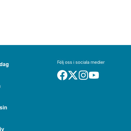
Följ oss i sociala medier
idag
a
sin
iv