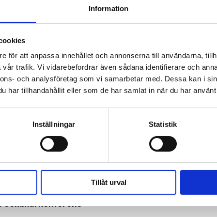
Information
 prenumerant? Logga in
cookies
Mina Sidor
e för att anpassa innehållet och annonserna till användarna, tillh
vår trafik. Vi vidarebefordrar även sådana identifierare och anna
nnons- och analysföretag som vi samarbetar med. Dessa kan i sin
har tillhandahållit eller som de har samlat in när du har använt 
FRANKLIN GRAHAM
COVID-19
Inställningar
Statistik
ades av Förintelse­överlevare förstörd i brand
Tillåt urval
ls sommarkonferens