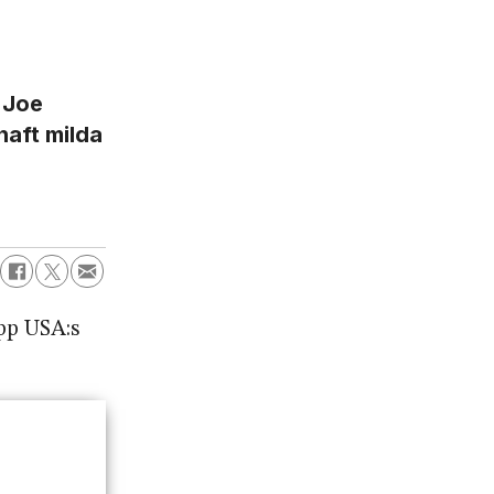
 Joe
haft milda
pp USA:s