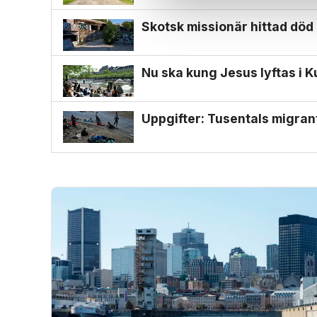
Skotsk missionär hittad död i
Nu ska kung Jesus lyftas i 
Uppgifter: Tusentals migran