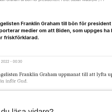
isten Franklin Graham till bön för president
apporterar medier om att Biden, som uppges ha 
 friskförklarad.
uli 2022 - 00:30
gelisten Franklin Graham uppmanat till att lyfta u
ön inför Gud.
l du läsa vidare?