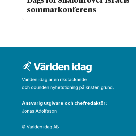
Dags för Shalom över Israels
sommarkonferens
Världen idag är en rikstäckande
och obunden nyhets­­­tidning på kristen grund.
Ansvarig utgivare och chef­redaktör:
Jonas Adolfsson
© Världen idag AB