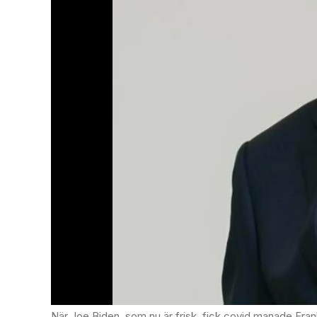
När Joe Biden, som nu är frisk, fick covid manade Fran