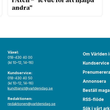
i Aten – ”levde för att hjälpa
andra”
Växel:
Om Världen 
018-430 40 00
(kl 10–12, 14–16)
Kundservice
Prenumerer
Kundservice:
018-430 40 50
Annonsera
(kl 10–12, 14–16)
kundtjanst@varldenidag.se
Beställ maga
Redaktionen:
RSS-flöde
redaktionen@varldenidag.se
Sök i vårt ark