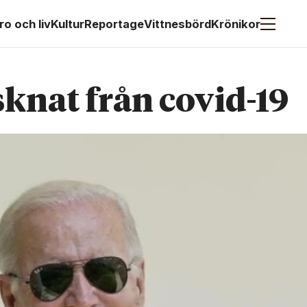
ro och liv
Kultur
Reportage
Vittnesbörd
Krönikor
isknat från covid-19