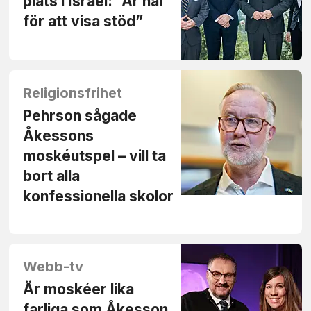
plats i Israel: ”Är här
för att visa stöd”
Religionsfrihet
Pehrson sågade
Åkessons
moskéutspel – vill ta
bort alla
konfessionella skolor
Webb-tv
Är moskéer lika
farliga som Åkesson