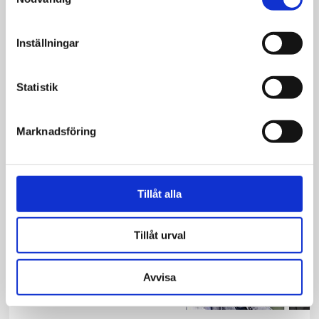
Inställningar
Nyheter
Åkesson: Borde
Statistik
kunna utvisa de som
hyllar Hamas
Marknadsföring
Tillåt alla
Nyheter
Åkesson backar upp
Tillåt urval
Jomshof efter
sågad
Avvisa
Muhammedtweet