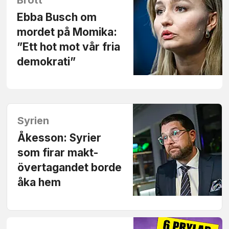
Brott
Ebba Busch om
mordet på Momika:
”Ett hot mot vår fria
demokrati”
Syrien
Åkesson: Syrier
som firar makt­
övertagandet borde
åka hem