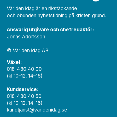
Världen idag är en rikstäckande
och obunden nyhets­­­tidning på kristen grund.
Ansvarig utgivare och chef­redaktör:
Jonas Adolfsson
© Världen idag AB
Växel:
018-430 40 00
(kl 10–12, 14–16)
Kundservice:
018-430 40 50
(kl 10–12, 14–16)
kundtjanst@varldenidag.se