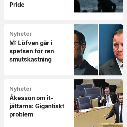
Pride
Nyheter
M: Löfven går i
spetsen för ren
smutskastning
Nyheter
Åkesson om it-
jättarna: Gigantiskt
problem