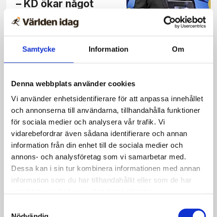
– KD ökar något
Samtycke
Information
Om
Moskéutspelet
Åkesson om
kritiken: Borde inte
Denna webbplats använder cookies
vara kontroversiellt
Vi använder enhetsidentifierare för att anpassa innehållet
och annonserna till användarna, tillhandahålla funktioner
för sociala medier och analysera vår trafik. Vi
vidarebefordrar även sådana identifierare och annan
information från din enhet till de sociala medier och
Politik
annons- och analysföretag som vi samarbetar med.
Åkesson vill att
Dessa kan i sin tur kombinera informationen med annan
vissa moskéer rivs –
information som du har tillhandahållit eller som de har
kritiseras och
samlat in när du har använt deras tjänster.
försvaras
Samtyckesval
Nödvändig