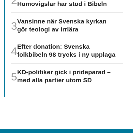
Homo­vigslar har stöd i Bibeln
Vansinne när Svenska kyrkan
gör teologi av irrlära
Efter donation: Svenska
folkbibeln 98 trycks i ny upplaga
KD-politiker gick i prideparad –
med alla partier utom SD