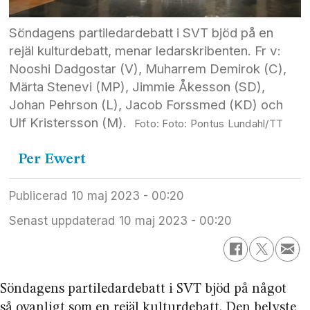
Söndagens partiledardebatt i SVT bjöd på en
rejäl kulturdebatt, menar ledarskribenten. Fr v:
Nooshi Dadgostar (V), Muharrem Demirok (C),
Märta Stenevi (MP), Jimmie Åkesson (SD),
Johan Pehrson (L), Jacob Forssmed (KD) och
Ulf Kristersson (M).
Foto: Pontus Lundahl/TT
Per
Ewert
Publicerad
10 maj 2023 - 00:20
Senast uppdaterad
10 maj 2023 - 00:20
Söndagens partiledardebatt i SVT bjöd på något
så ovanligt som en rejäl kulturdebatt. Den belyste