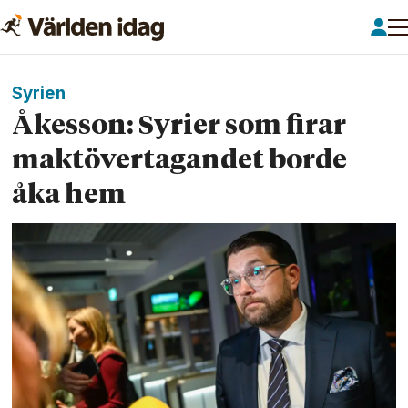
Syrien
Åkesson: Syrier som firar
makt­övertagandet borde
åka hem