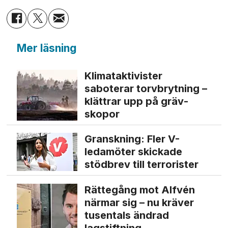
Mer läsning
Klimat­aktivister
saboterar torv­brytning –
klättrar upp på gräv­
skopor
Granskning: Fler V-
ledamöter skickade
stödbrev till terrorister
Rättegång mot Alfvén
närmar sig – nu kräver
tusentals ändrad