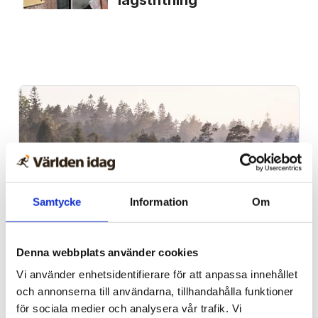
lagstiftning
Samtycke
Information
Om
Denna webbplats använder cookies
Grimsås
Vi använder enhetsidentifierare för att anpassa innehållet
Klimat­aktivister
och annonserna till användarna, tillhandahålla funktioner
saboterar torv­brytning –
för sociala medier och analysera vår trafik. Vi