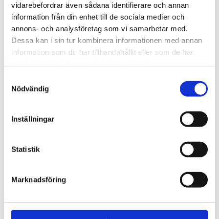
vidarebefordrar även sådana identifierare och annan
klättrar upp på gräv­skopor
information från din enhet till de sociala medier och
annons- och analysföretag som vi samarbetar med.
Dessa kan i sin tur kombinera informationen med annan
information som du har tillhandahållit eller som de har
samlat in när du har använt deras tjänster.
Samtyckesval
Nödvändig
Inställningar
Statistik
Kultur
Kommer Rysslands
Marknadsföring
interna spänningar leda
till splittring?