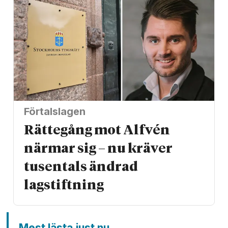
Förtalslagen
Rättegång mot Alfvén
närmar sig – nu kräver
tusentals ändrad
lagstiftning
Mest lästa just nu