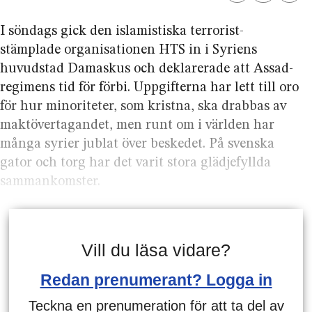
I söndags gick den islamistiska terrorist­
stämplade organisationen HTS in i Syriens
huvudstad Damaskus och deklarerade att Assad-
regimens tid för förbi. Uppgifterna har lett till oro
för hur minoriteter, som kristna, ska drabbas av
maktövertagandet, men runt om i världen har
många syrier jublat över beskedet. På svenska
gator och torg har det varit stora glädjefyllda
samman­komster.
Vill du läsa vidare?
Redan prenumerant? Logga in
Teckna en prenumeration för att ta del av