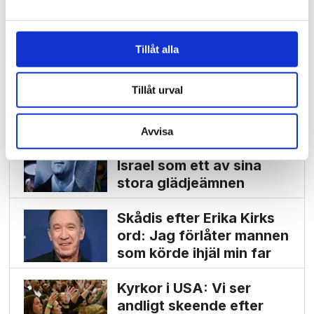
efter Kirks varning till
Netanyahu
Tillåt alla
Charlie Kirk googlades
mest under 2025 – både i
Tillåt urval
Sverige och globalt
Kirk skrev brev till
Avvisa
Netanyahu – framhöll
Israel som ett av sina
stora glädjeämnen
Skådis efter Erika Kirks
ord: Jag förlåter mannen
som körde ihjäl min far
Kyrkor i USA: Vi ser
andligt skeende efter