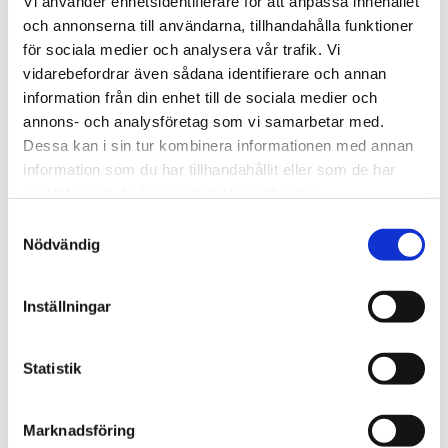
Vi använder enhetsidentifierare för att anpassa innehållet
och annonserna till användarna, tillhandahålla funktioner
Kritik mot hbtq-liberal
för sociala medier och analysera vår trafik. Vi
artist vid Super Bowl –
vidarebefordrar även sådana identifierare och annan
alternativ show sänds
information från din enhet till de sociala medier och
annons- och analysföretag som vi samarbetar med.
Konservativa amerikaner
Dessa kan i sin tur kombinera informationen med annan
tros ha inspirerat unga
information som du har tillhandahållit eller som de har
finländare till tro
samlat in när du har använt deras tjänster.
Samtyckesval
Har svenskarna miss­
Nödvändig
uppfattat Trump?
Tre månader efter
Inställningar
mordet på Kirk: Rörelsen
växer explosionsartat
Statistik
Israel antar ny
Marknadsföring
informations­strategi –