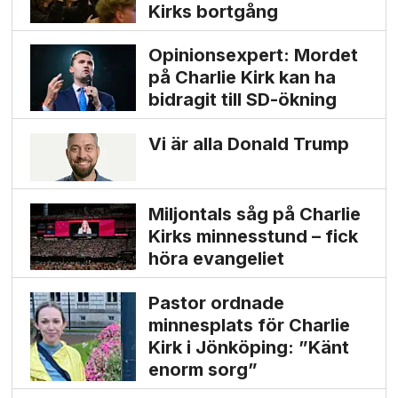
Kirks bortgång
Opinionsexpert: Mordet
på Charlie Kirk kan ha
bidragit till SD-ökning
Vi är alla Donald Trump
Miljontals såg på Charlie
Kirks minnesstund – fick
höra evangeliet
Pastor ordnade
minnesplats för Charlie
Kirk i Jönköping: ”Känt
enorm sorg”