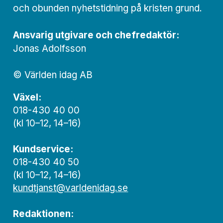
och obunden nyhets­­­tidning på kristen grund.
Ansvarig utgivare och chef­redaktör:
Jonas Adolfsson
© Världen idag AB
Växel:
018-430 40 00
(kl 10–12, 14–16)
Kundservice:
018-430 40 50
(kl 10–12, 14–16)
kundtjanst@varldenidag.se
Redaktionen: