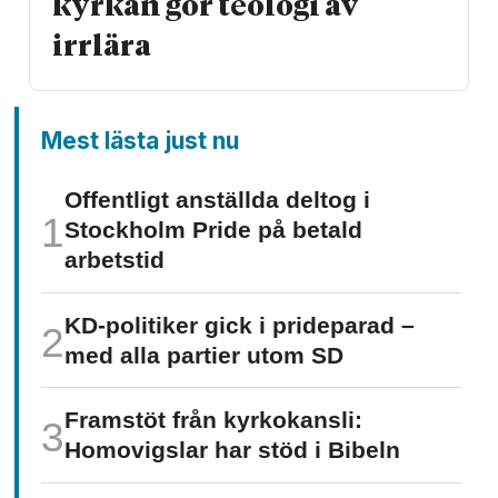
kyrkan gör teologi av
irrlära
Mest lästa just nu
Offentligt anställda deltog i
Stockholm Pride på betald
arbetstid
KD-politiker gick i prideparad –
med alla partier utom SD
Framstöt från kyrkokansli:
Homo­vigslar har stöd i Bibeln