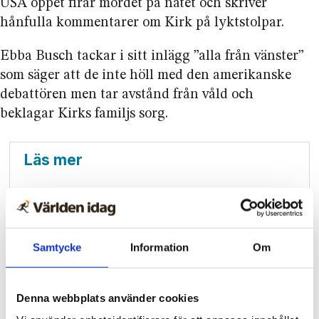
USA öppet firar mordet på nätet och skriver
hånfulla kommentarer om Kirk på lyktstolpar.
Ebba Busch tackar i sitt inlägg ”alla från vänster”
som säger att de inte höll med den amerikanske
debattören men tar avstånd från våld och
beklagar Kirks familjs sorg.
Läs mer
Turning Point sveper
över USA med stor
evangelisations­satsning
Samtycke
Information
Om
Trump i tal: Charlie Kirk
har lett till kristen våg
Denna webbplats använder cookies
bland unga