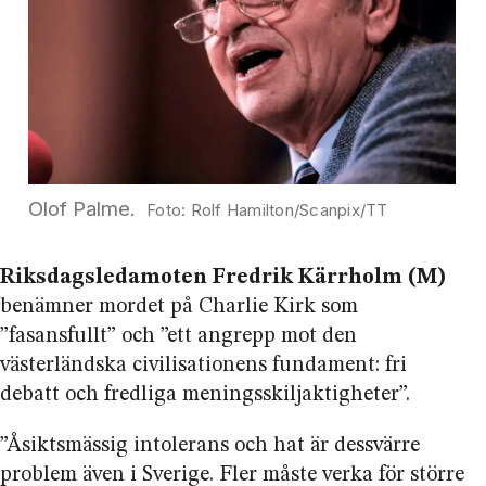
Olof Palme.
Rolf Hamilton/Scanpix/TT
Riksdagsledamoten Fredrik Kärrholm (M)
benämner mordet på Charlie Kirk som
”fasansfullt” och ”ett angrepp mot den
västerländska civilisationens fundament: fri
debatt och fredliga menings­skiljaktigheter”.
”Åsiktsmässig intolerans och hat är dessvärre
problem även i Sverige. Fler måste verka för större