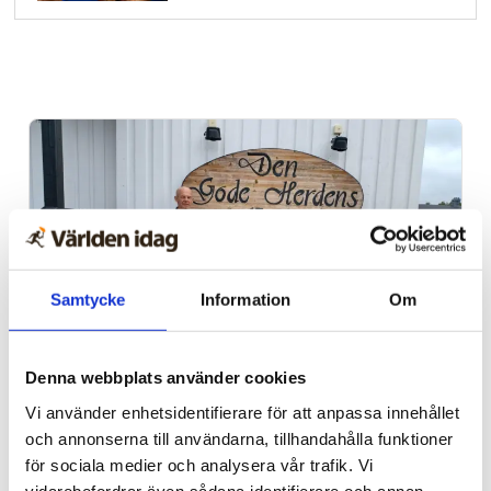
Samtycke
Information
Om
Sommarkonferens
Denna webbplats använder cookies
Vi använder enhetsidentifierare för att anpassa innehållet
Nu inleder Bönetåget sin
och annonserna till användarna, tillhandahålla funktioner
långa konferens – i
för sociala medier och analysera vår trafik. Vi
vidarebefordrar även sådana identifierare och annan