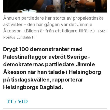
Ännu en partiledare har störts av propalestinska
aktivister – den här gången var det Jimmie
Åkesson. (Bilden är från ett tidigare tillfälle.)
Pontus Lundahl/TT
Drygt 100 demonstranter med
Palestina­flaggor avbröt Sverige­
demokraternas parti­ledare Jimmie
Åkesson när han talade i Helsingborg
på tisdags­kvällen, rapporterar
Helsingborgs Dagblad.
TT / VID