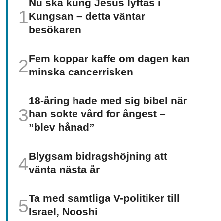
Nu ska kung Jesus lyftas i
Kungsan – detta väntar
besökaren
Fem koppar kaffe om dagen kan
minska cancer­risken
18-åring hade med sig bibel när
han sökte vård för ångest –
”blev hånad”
Blygsam bidrags­höjning att
vänta nästa år
Ta med samtliga V-politiker till
Israel, Nooshi