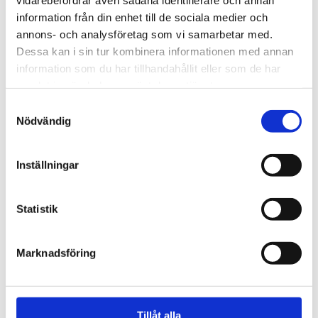
nordligaste Norrland
information från din enhet till de sociala medier och
annons- och analysföretag som vi samarbetar med.
Dessa kan i sin tur kombinera informationen med annan
information som du har tillhandahållit eller som de har
samlat in när du har använt deras tjänster.
Samtyckesval
Nödvändig
Inställningar
Statistik
Regeringen
Kritiserade Israel – har
Marknadsföring
blivit utsedd till Sveriges
ambassadör i Libanon
Tillåt alla