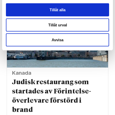
Tillåt alla
Tillåt urval
Avvisa
Kanada
Judisk restaurang som
startades av Förintelse­
överlevare förstörd i
brand