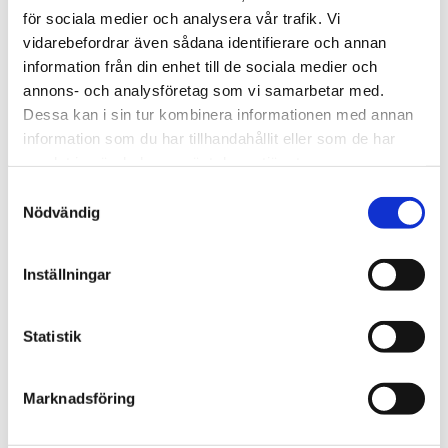
Ledare
för sociala medier och analysera vår trafik. Vi
Ta med samtliga V-
vidarebefordrar även sådana identifierare och annan
information från din enhet till de sociala medier och
politiker till Israel, Nooshi
annons- och analysföretag som vi samarbetar med.
Dessa kan i sin tur kombinera informationen med annan
information som du har tillhandahållit eller som de har
samlat in när du har använt deras tjänster.
Samtyckesval
Nödvändig
Inställningar
Statistik
Vittnesbörd
Marknadsföring
Ateisten Henrik fångades
av den korsfäste Jesus