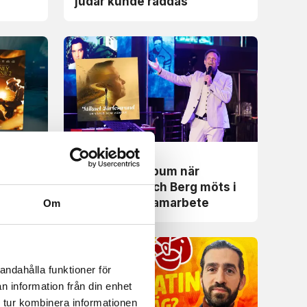
judar kunde räddas
Recension
 till
Himmelskt album när
ne
Järlestrand och Berg möts i
musikaliskt samarbete
Om
andahålla funktioner för
n information från din enhet
 tur kombinera informationen