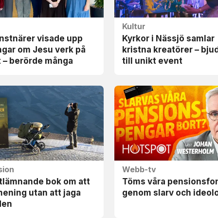
Kultur
nstnärer visade upp
Kyrkor i Nässjö samlar
ngar om Jesu verk på
kristna kreatörer – bju
t – berörde många
till unikt event
sion
Webb-tv
utlämnande bok om att
Töms våra pensions­fo
mening utan att jaga
genom slarv och ideol
den