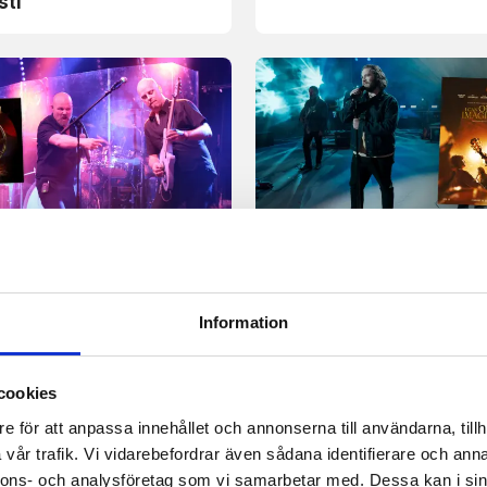
sti
sion
Recension
 åldras väl – nya skivan
Platt fall för uppföljaren
 på högklassig
filmen I can only imagi
ock
Information
cookies
e för att anpassa innehållet och annonserna till användarna, tillh
vår trafik. Vi vidarebefordrar även sådana identifierare och anna
nnons- och analysföretag som vi samarbetar med. Dessa kan i sin