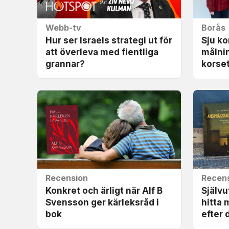
Webb-tv
Borås
Hur ser Israels strategi ut för
Sju ko
att överleva med fientliga
målni
grannar?
korse
Recension
Recen
Konkret och ärligt när Alf B
Själv
Svensson ger kärleks­råd i
hitta 
bok
efter 