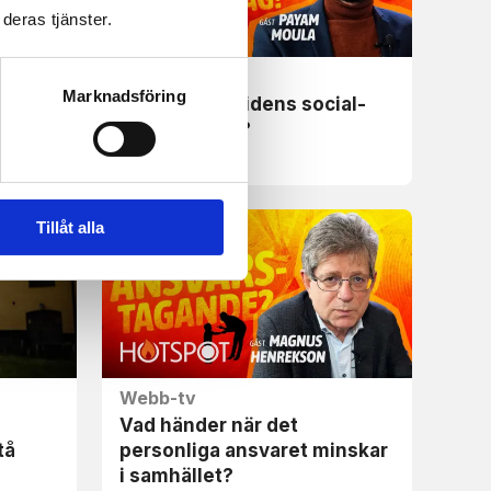
deras tjänster.
Webb-tv
Marknadsföring
Hur ser framtidens social­
demokrati ut?
Tillåt alla
Webb-tv
Vad händer när det
tå
personliga ansvaret minskar
i samhället?