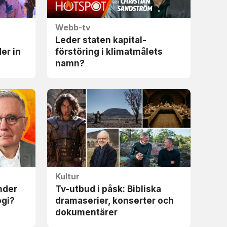
Webb-tv
Leder staten kapital­
der in
förstöring i klimat­målets
namn?
Kultur
nder
Tv-utbud i påsk: Bibliska
ogi?
drama­serier, konserter och
dokumentärer