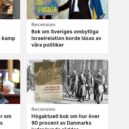
Recension
Bok om Sveriges ombytliga
s kamp
Israel­relation borde läsas av
våra politiker
Recension
er om
Högaktuell bok om hur över
is
90 procent av Danmarks