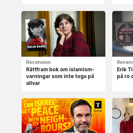
Recension
Recen
Rättfram bok om islamism­
Erik T
varningar som inte togs på
på ro 
allvar