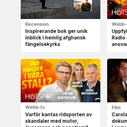
Recension
Webb-
Inspirerande bok ger unik
Uppfyl
inblick i hemlig afghansk
Radio 
fängelse­kyrka
ansva
Webb-tv
Film
Varför kantas ridsporten av
Carolas
skandaler med mutor,
dokume