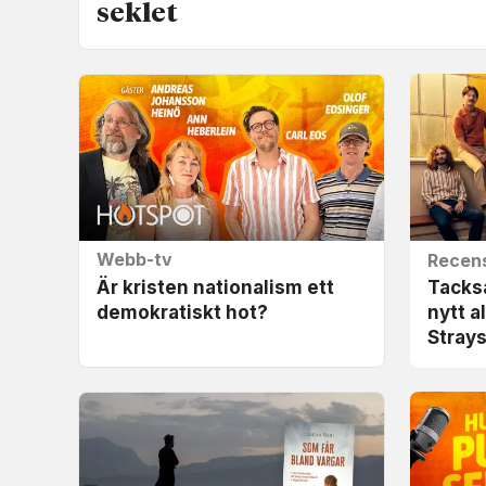
seklet
Webb-tv
Recen
Är kristen nationalism ett
Tacksa
demokratiskt hot?
nytt a
Stray