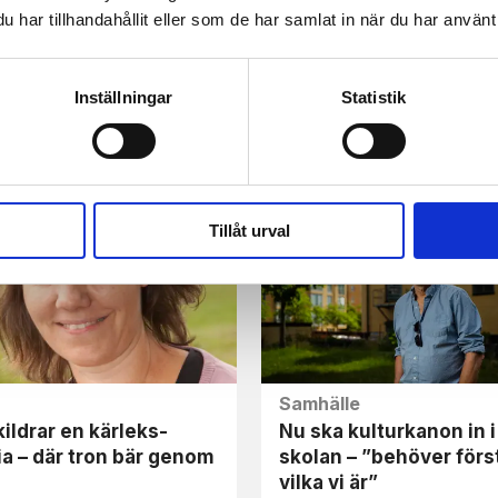
har tillhandahållit eller som de har samlat in när du har använt 
sion
Webb-tv
Inställningar
Statistik
g bok om konsekvenser
Tuffar tranståget på?
 ”öppna sina hjärtan”
Tillåt urval
Samhälle
ildrar en kärleks­
Nu ska kultur­kanon in i
ia – där tron bär genom
skolan – ”behöver förs
vilka vi är”