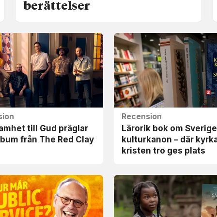
berättelser
sion
Recension
mhet till Gud präglar
Lärorik bok om Sverig
lbum från The Red Clay
kultur­kanon – där kyrk
s
kristen tro ges plats