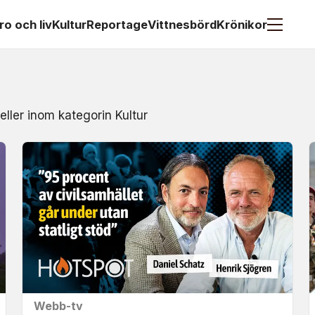
ro och liv
Kultur
Reportage
Vittnesbörd
Krönikor
eller inom kategorin Kultur
Webb-tv