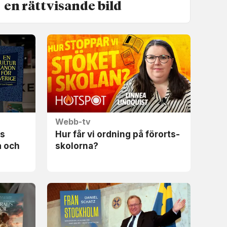
en rättvisande bild
Webb-tv
es
Hur får vi ordning på förorts­
a och
skolorna?