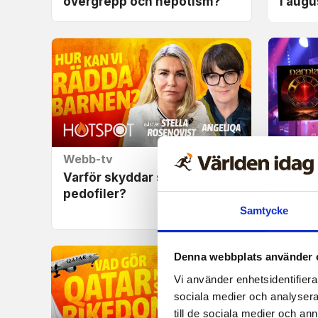
övergrepp och nepotism?
i augu
Webb-tv
Recen
Varför skyddar samhället
Narnia
pedofiler?
bjuder
hårdr
Samtycke
Denna webbplats använder 
Vi använder enhetsidentifierar
sociala medier och analysera 
till de sociala medier och a