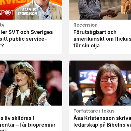
tv
Recension
ler SVT och Sveriges
Förutsägbart och
sitt public service-
amerikanskt om flicka
r?
för sin olja
Författare i fokus
 liv skildras i
Åsa Kristensson skriv
ntär – får bio­premiär
ledarskap på Bibelns v