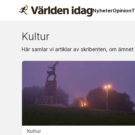
Nyheter
Opinion
T
Kultur
Om:
Här samlar vi artiklar av skribenten, om ämnet 
kultur
Kultur