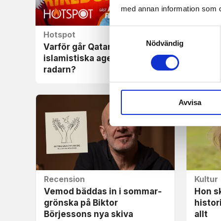
med annan information som du 
Samtyckesval
Hotspot
Recen
Nödvändig
Varför går Qatars
Vikti
islamistiska agenda under
av att
radarn?
Avvisa
Recension
Kultur
Vemod bäddas in i sommar­
Hon sk
grönska på Biktor
histor
Börjessons nya skiva
allt