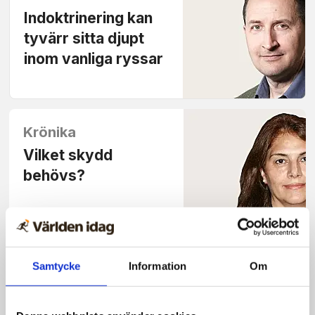
Indoktrinering kan
tyvärr sitta djupt
inom vanliga ryssar
Krönika
Vilket skydd
behövs?
Samtycke
Information
Om
Opinion
Historiens
tillbakablick