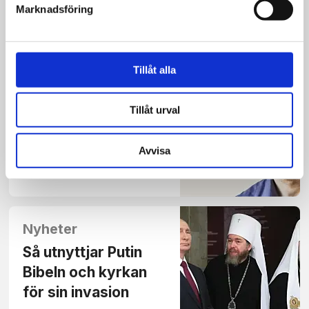
just Israel ska mäkla
Marknadsföring
fred?
Tillåt alla
Krönika
Tillåt urval
Vurmen för ett
återuppståndet
Avvisa
imperium spred sig
Nyheter
Så utnyttjar Putin
Bibeln och kyrkan
för sin invasion