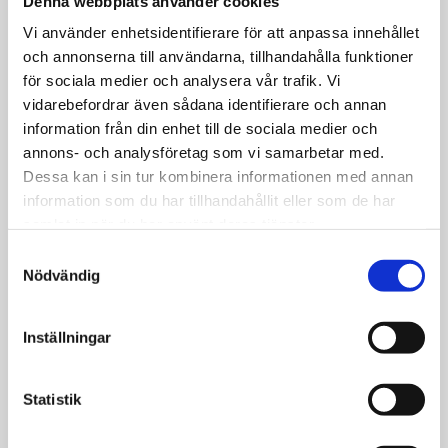
Denna webbplats använder cookies
förklarar Putins
Vi använder enhetsidentifierare för att anpassa innehållet
framtid
och annonserna till användarna, tillhandahålla funktioner
för sociala medier och analysera vår trafik. Vi
vidarebefordrar även sådana identifierare och annan
information från din enhet till de sociala medier och
Krönika
annons- och analysföretag som vi samarbetar med.
Dessa kan i sin tur kombinera informationen med annan
Det är en skön
information som du har tillhandahållit eller som de har
känsla att göra
samlat in när du har använt deras tjänster.
motsatsen till vad
Samtyckesval
Putin vill
Nödvändig
Inställningar
Opinion
Statistik
Varför vill man att