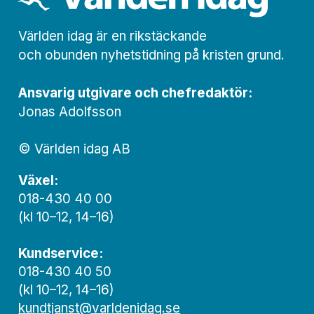
Världen idag är en rikstäckande
och obunden nyhets­­­tidning på kristen grund.
Ansvarig utgivare och chef­redaktör:
Jonas Adolfsson
© Världen idag AB
Växel:
018-430 40 00
(kl 10–12, 14–16)
Kundservice:
018-430 40 50
(kl 10–12, 14–16)
kundtjanst@varldenidag.se