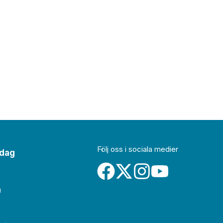
Följ oss i sociala medier
idag
a