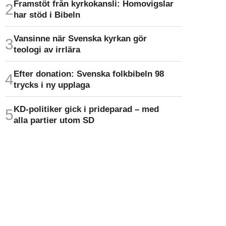
Framstöt från kyrkokansli: Homo­vigslar
har stöd i Bibeln
Vansinne när Svenska kyrkan gör
teologi av irrlära
Efter donation: Svenska folkbibeln 98
trycks i ny upplaga
KD-politiker gick i prideparad – med
alla partier utom SD