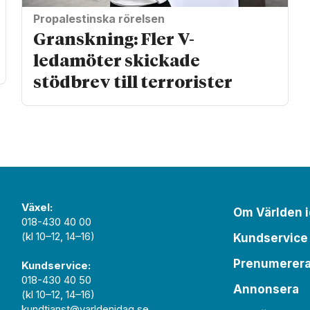
Propalestinska rörelsen
Granskning: Fler V-
ledamöter skickade
stödbrev till terrorister
Växel:
Om Världen 
018-430 40 00
(kl 10–12, 14–16)
Kundservice
Prenumerer
Kundservice:
018-430 40 50
Annonsera
(kl 10–12, 14–16)
kundtjanst@varldenidag.se