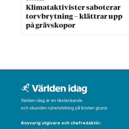
Klimat­aktivister saboterar
torv­brytning – klättrar upp
på gräv­skopor
Världen idag är en rikstäckande
och obunden nyhets­­­tidning på kristen grund.
Ansvarig utgivare och chef­redaktör: