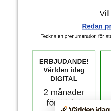
Vil
Redan p
Teckna en prenumeration för att
ERBJUDANDE!
Världen idag
DIGITAL
2 månader
för 10 kr!