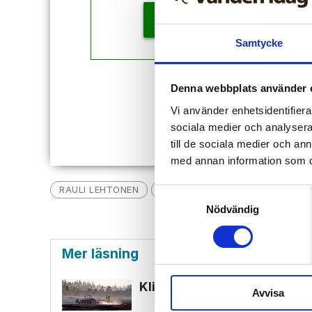
KÖP
Samtycke
Denna webbplats använder 
Redan
Vi använder enhetsidentifierar
sociala medier och analysera 
till de sociala medier och a
med annan information som du 
RAULI LEHTONEN
NYHETER
NAVALNYJ
FÖ
Samtyckesval
Nödvändig
Mer läsning
Klimat­aktivister saboterar t
Avvisa