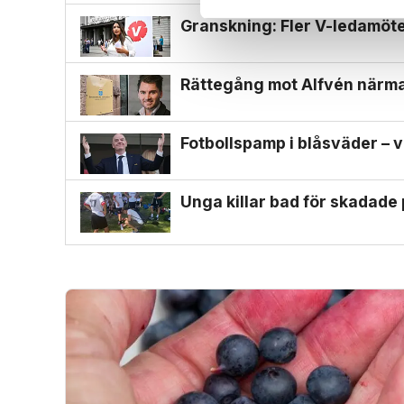
Granskning: Fler V-ledamöter
Rättegång mot Alfvén närmar
Fotbollspamp i blåsväder – v
Unga killar bad för skadade