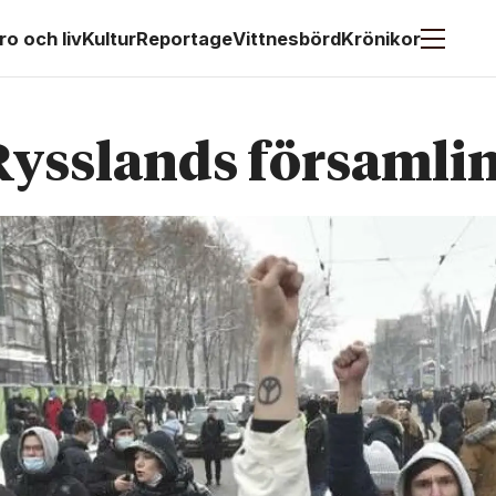
ro och liv
Kultur
Reportage
Vittnesbörd
Krönikor
 Rysslands församli