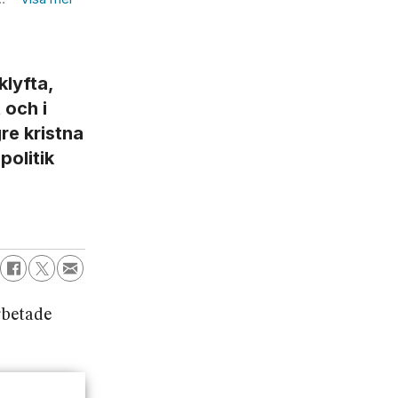
klyfta,
 och i
re kristna
politik
rbetade