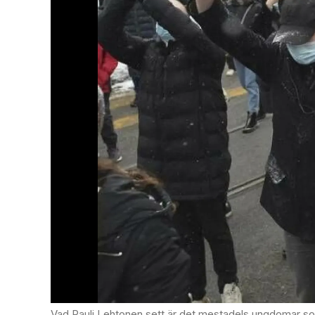
Vad Rauli Lehtonen sett är det mestadels ungdomar som har p