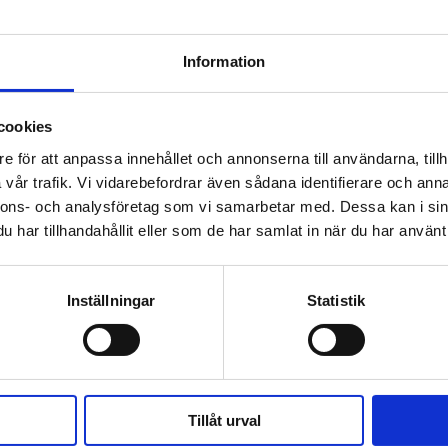
Information
cookies
 prenumerant? Logga in
e för att anpassa innehållet och annonserna till användarna, tillh
Mina Sidor
vår trafik. Vi vidarebefordrar även sådana identifierare och anna
nnons- och analysföretag som vi samarbetar med. Dessa kan i sin
har tillhandahållit eller som de har samlat in när du har använt 
RSAMLING
RYSSLAND
PUTIN
Inställningar
Statistik
orv­brytning – klättrar upp på gräv­skopor
Tillåt urval