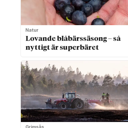
Natur
Lovande blåbärssäsong – så
nyttigt är superbäret
Grimsås