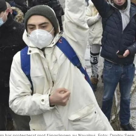
rotesterat mot fängslingen av Navalnyj. Foto: Dmitry Serebryakov/AP/TT