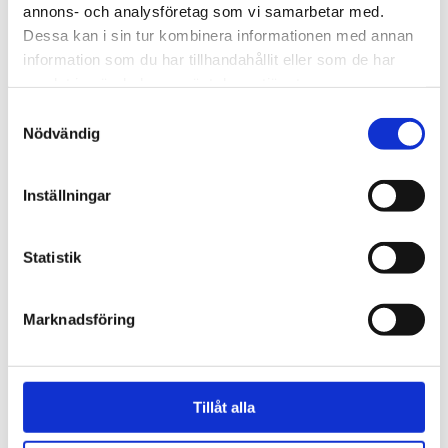
annons- och analysföretag som vi samarbetar med.
Dessa kan i sin tur kombinera informationen med annan
information som du har tillhandahållit eller som de har
samlat in när du har använt deras tjänster.
Samtyckesval
Nödvändig
Inställningar
Statistik
Natur
Lovande blåbärssäsong –
Marknadsföring
så nyttigt är superbäret
Tillåt alla