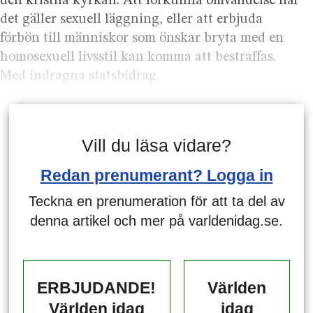
den kristna kyrkan. Att förkunna omvändelse när
det gäller sexuell läggning, eller att erbjuda
förbön till människor som önskar bryta med en
homosexuell livsstil kan komma att bestraffas.
Med indragna statsbidrag.
Vill du läsa vidare?
Redan prenumerant? Logga in
Teckna en prenumeration för att ta del av
denna artikel och mer på varldenidag.se.
ERBJUDANDE!
Världen
Världen idag
idag