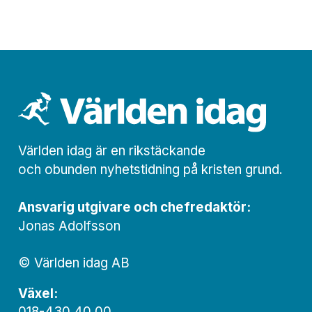
Världen idag är en rikstäckande
och obunden nyhets­­­tidning på kristen grund.
Ansvarig utgivare och chef­redaktör:
Jonas Adolfsson
© Världen idag AB
Växel:
018-430 40 00