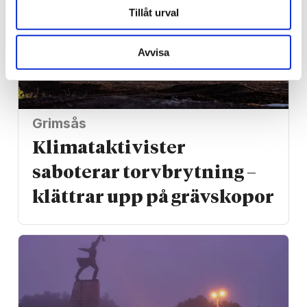
Tillåt urval
Avvisa
Grimsås
Klimat­aktivister
saboterar torv­brytning –
klättrar upp på gräv­skopor