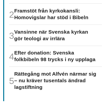
Framstöt från kyrkokansli:
Homo­vigslar har stöd i Bibeln
Vansinne när Svenska kyrkan
gör teologi av irrlära
Efter donation: Svenska
folkbibeln 98 trycks i ny upplaga
Rättegång mot Alfvén närmar sig
– nu kräver tusentals ändrad
lagstiftning