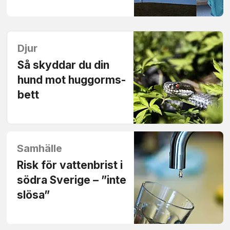
Djur
Så skyddar du din
hund mot huggorms­
bett
Samhälle
Risk för vatten­brist i
södra Sverige – ”inte
slösa”