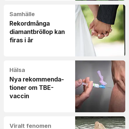
Samhälle
Rekord­många
diamant­bröllop kan
firas i år
Hälsa
Nya rekommenda­
tioner om TBE-
vaccin
Viralt fenomen