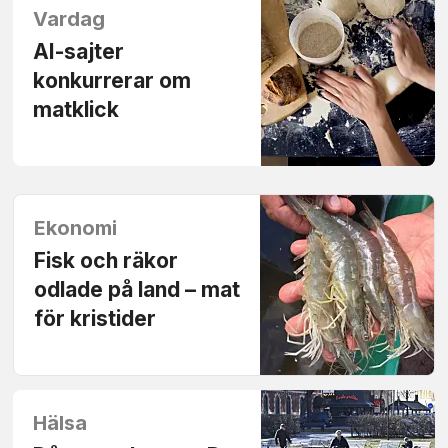
Vardag
AI-sajter
konkurrerar om
matklick
Ekonomi
Fisk och räkor
odlade på land – mat
för kris­tider
Hälsa