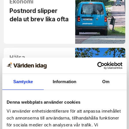
Ekonomi
Postnord slipper
dela ut brev lika ofta
Hälsa
Sol och läke­medel
en under­skattad
Samtycke
Information
Om
risk­kombination
Denna webbplats använder cookies
Vi använder enhetsidentifierare för att anpassa innehållet
Djur
och annonserna till användarna, tillhandahålla funktioner
för sociala medier och analysera vår trafik. Vi
Bästa växten om