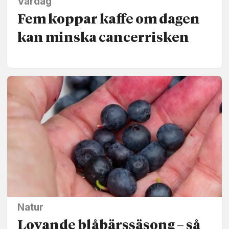
Vardag
Fem koppar kaffe om dagen
kan minska cancer­risken
Natur
Lovande blåbärssäsong – så