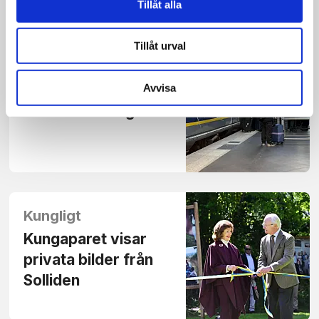
Tillåt alla
Tillåt urval
Samhälle
Avvisa
Enklare biljetter – så
ska fler åka tåg i EU
Kungligt
Kungaparet visar
privata bilder från
Solliden