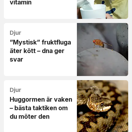
vitamin
Djur
”Mystisk” frukt­fluga
äter kött – dna ger
svar
Djur
Huggormen är vaken
– bästa taktiken om
du möter den