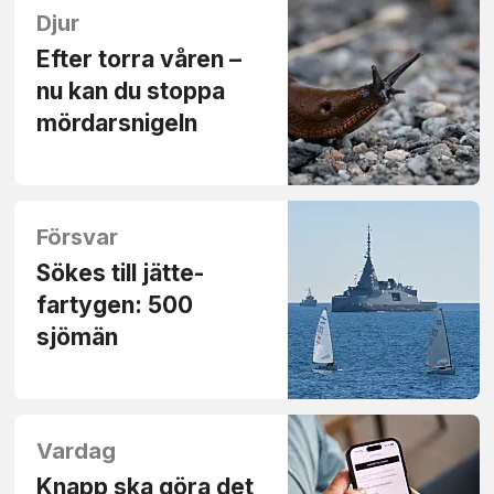
Djur
Efter torra våren –
nu kan du stoppa
mördar­snigeln
Försvar
Sökes till jätte­
fartygen: 500
sjömän
Vardag
Knapp ska göra det