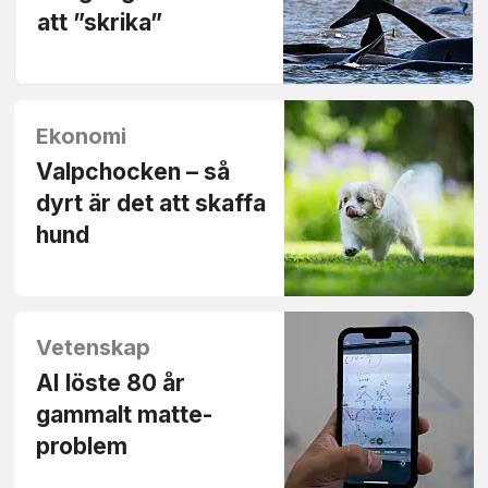
att ”skrika”
Ekonomi
Valpchocken – så
dyrt är det att skaffa
hund
Vetenskap
AI löste 80 år
gammalt matte­
problem