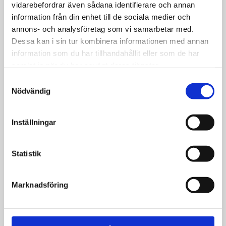
vidarebefordrar även sådana identifierare och annan
katten själv får välja
information från din enhet till de sociala medier och
annons- och analysföretag som vi samarbetar med.
Dessa kan i sin tur kombinera informationen med annan
information som du har tillhandahållit eller som de har
samlat in när du har använt deras tjänster.
Ekonomi
Samtyckesval
Nödvändig
AI-knep ger dig koll
på ekonomin:
”Fiffigt”
Inställningar
Statistik
Samhälle
Marknadsföring
Uppåt för bostads­
byggandet – men
färre småhus