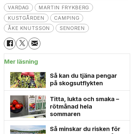
VARDAG
MARTIN FRYKBERG
KUSTGÅRDEN
CAMPING
ÅKE KNUTSSON
SENOREN
Mer läsning
Så kan du tjäna pengar
på skogs­utflykten
Titta, lukta och smaka –
rötmånad hela
sommaren
Så minskar du risken för