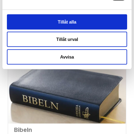
Unga killar bad för
skadade på Gothia cup –
Tillåt alla
många vittnade om
Tillåt urval
helande
Avvisa
Bibeln