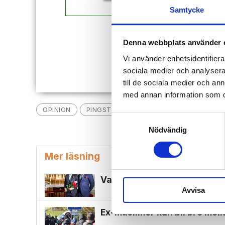
Samtycke
Redan
Denna webbplats använder 
Vi använder enhetsidentifierar
sociala medier och analysera 
till de sociala medier och a
med annan information som du 
OPINION
PINGSTKYRKAN
HOMOSEXUALITET
Samtyckesval
Nödvändig
Mer läsning
Vansinne när Svenska kyrkan
Avvisa
Ex-muslimer kan bli bro mel