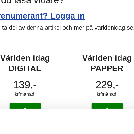
l du läsa vidare?
renumerant? Logga in
 ta del av denna artikel och mer på varldenidag.se
Världen idag
Världen idag
DIGITAL
PAPPER
139,-
229,-
kr/månad ​​​​​​
kr/månad ​​​​​​
KÖP
KÖP