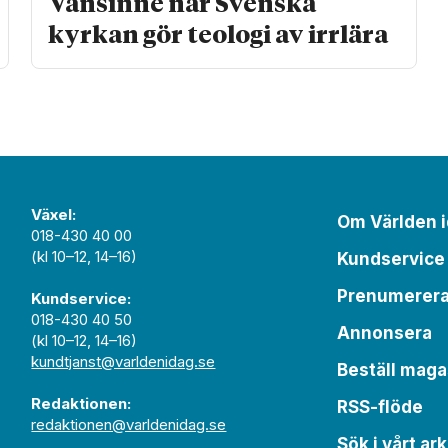
Vansinne när Svenska
kyrkan gör teologi av irrlära
Växel:
Om Världen 
018-430 40 00
(kl 10–12, 14–16)
Kundservice
Prenumerer
Kundservice:
018-430 40 50
Annonsera
(kl 10–12, 14–16)
kundtjanst@varldenidag.se
Beställ maga
Redaktionen:
RSS-flöde
redaktionen@varldenidag.se
Sök i vårt ark