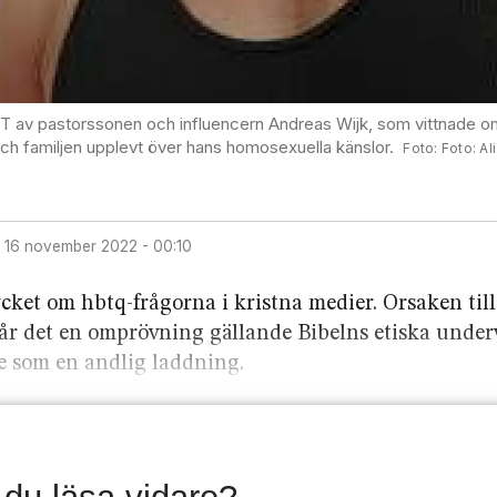
VT av pastorssonen och influencern Andreas Wijk, som vittnade o
h familjen upplevt över hans homosexuella känslor.
Foto: Al
16 november 2022 - 00:10
et om hbtq-frågorna i kristna medier. Orsaken till 
går det en omprövning gällande Bibelns etiska under
de som en andlig laddning.