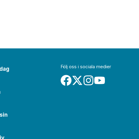
Följ oss i sociala medier
idag
a
sin
iv