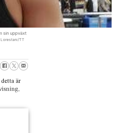
m sin uppväxt
i Lorestani/TT
detta är
visning,