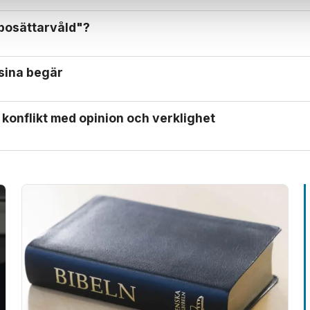
"bosättarvåld"?
a sina begär
e konflikt med opinion och verklighet