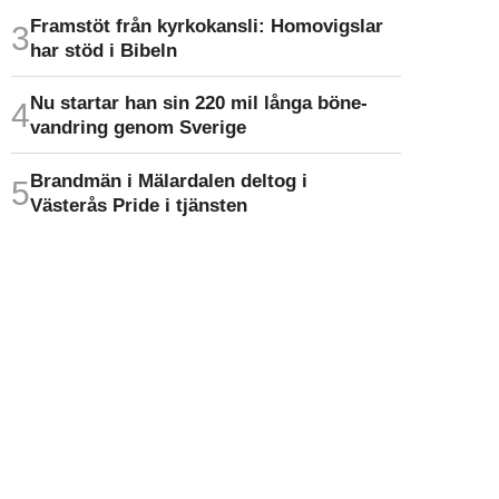
Framstöt från kyrkokansli: Homo­vigslar
har stöd i Bibeln
Nu startar han sin 220 mil långa böne­
vandring genom Sverige
Brandmän i Mälardalen deltog i
Västerås Pride i tjänsten