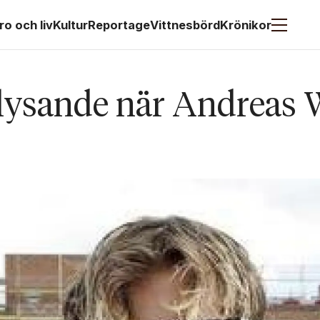
ro och liv
Kultur
Reportage
Vittnesbörd
Krönikor
lysande när Andreas 