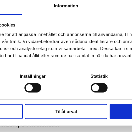
Information
 prenumerant? Logga in
cookies
Mina Sidor
e för att anpassa innehållet och annonserna till användarna, tillh
vår trafik. Vi vidarebefordrar även sådana identifierare och anna
nnons- och analysföretag som vi samarbetar med. Dessa kan i sin
har tillhandahållit eller som de har samlat in när du har använt 
HBTQ
GUDS ORD
ANDREAS WIJK
LEDARE
Inställningar
Statistik
 gör teologi av irrlära
Tillåt urval
lan Europa och muslimer