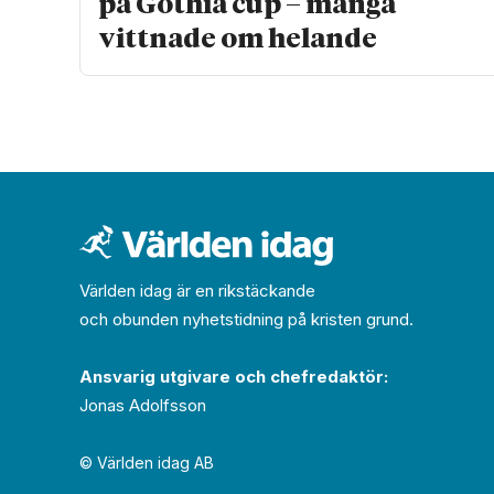
på Gothia cup – många
vittnade om helande
Världen idag är en rikstäckande
och obunden nyhets­­­tidning på kristen grund.
Ansvarig utgivare och chef­redaktör:
Jonas Adolfsson
© Världen idag AB