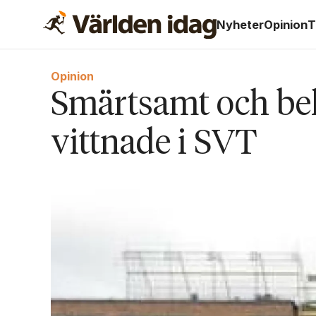
Nyheter
Opinion
T
Opinion
Smärtsamt och be
vittnade i SVT