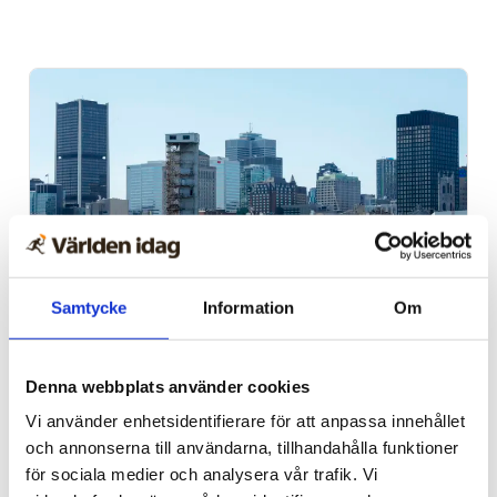
Samtycke
Information
Om
Kanada
Judisk restaurang som
Denna webbplats använder cookies
startades av Förintelse­
Vi använder enhetsidentifierare för att anpassa innehållet
och annonserna till användarna, tillhandahålla funktioner
överlevare förstörd i
för sociala medier och analysera vår trafik. Vi
brand