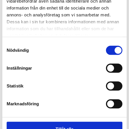
vidarebefordrar även sådana identifierare och annan
information från din enhet till de sociala medier och
annons- och analysföretag som vi samarbetar med.
Dessa kan i sin tur kombinera informationen med annan
information som du har tillhandahållit eller som de har
samlat in när du har använt deras tjänster.
Samtyckesval
Nödvändig
Inställningar
Alingsås
Statistik
Dags för Shalom över
Israels sommarkonferens
Marknadsföring
Tillåt alla