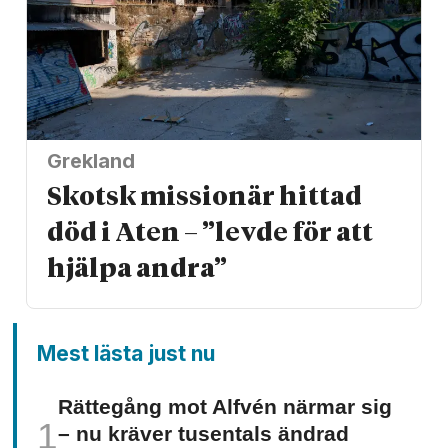
Grekland
Skotsk missionär hittad
död i Aten – ”levde för att
hjälpa andra”
Mest lästa just nu
Rättegång mot Alfvén närmar sig
– nu kräver tusentals ändrad