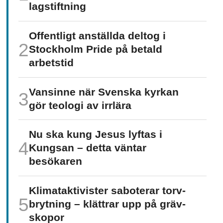
lagstiftning
Offentligt anställda deltog i
Stockholm Pride på betald
arbetstid
Vansinne när Svenska kyrkan
gör teologi av irrlära
Nu ska kung Jesus lyftas i
Kungsan – detta väntar
besökaren
Klimat­aktivister saboterar torv­
brytning – klättrar upp på gräv­
skopor