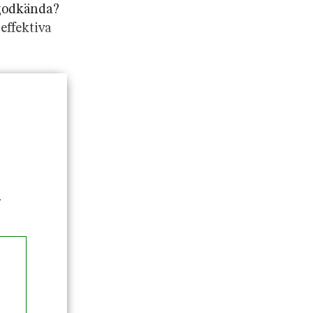
 godkända?
effektiva
.