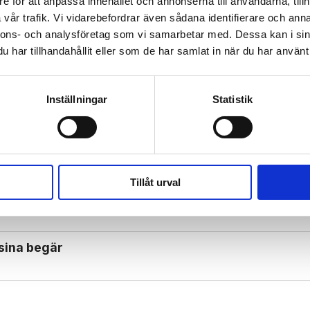
e för att anpassa innehållet och annonserna till användarna, tillh
vår trafik. Vi vidarebefordrar även sådana identifierare och anna
nnons- och analysföretag som vi samarbetar med. Dessa kan i sin
har tillhandahållit eller som de har samlat in när du har använt 
ill Israel, Nooshi
Inställningar
Statistik
 gör teologi av irrlära
lan Europa och muslimer
Tillåt urval
"bosättarvåld"?
a sina begär