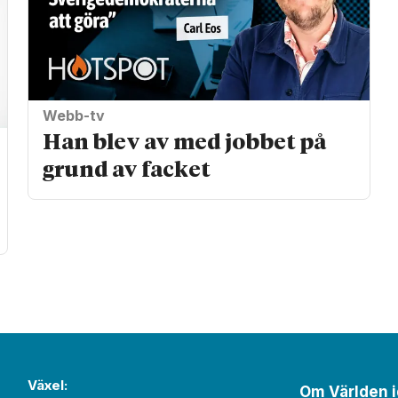
Webb-tv
Han blev av med jobbet på
grund av facket
Växel:
Om Världen 