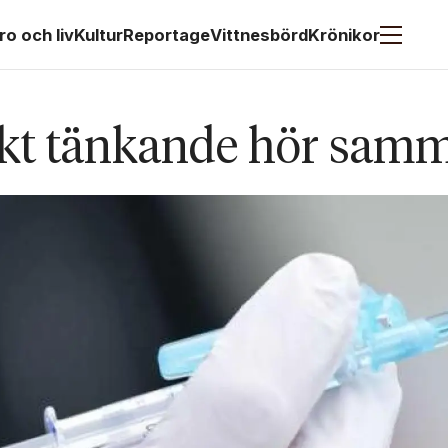
ro och liv
Kultur
Reportage
Vittnesbörd
Krönikor
skt tänkande hör sam