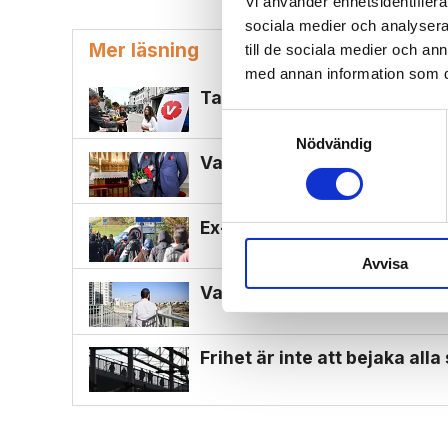
Vi använder enhetsidentifierar
sociala medier och analysera 
Mer läsning
till de sociala medier och a
med annan information som du 
Ta med samtliga V-politiker t
Samtyckesval
Nödvändig
Vansinne när Svenska kyrkan
Ex-muslimer kan bli bro mel
Avvisa
Vad är egentligen sant om 
Frihet är inte att bejaka all