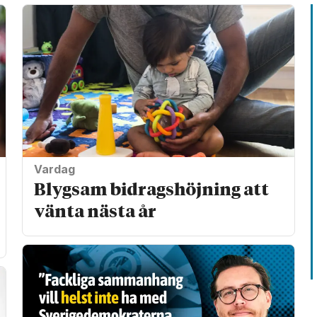
Vardag
Blygsam bidrags­höjning att
vänta nästa år