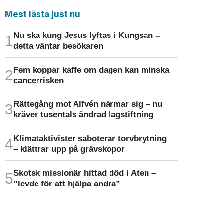
Mest lästa just nu
Nu ska kung Jesus lyftas i Kungsan –
detta väntar besökaren
Fem koppar kaffe om dagen kan minska
cancer­risken
Rättegång mot Alfvén närmar sig – nu
kräver tusentals ändrad lagstiftning
Klimat­aktivister saboterar torv­brytning
– klättrar upp på gräv­skopor
Skotsk missionär hittad död i Aten –
”levde för att hjälpa andra”