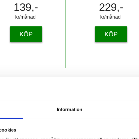
139,-
229,-
kr/månad ​​​​​​
kr/månad ​​​​​​
KÖP
KÖP
 prenumerant? Logga in
Mina Sidor
Information
ANDE
KONSPIRATIONSTEORIER
COVID-19
LIVETS ORD
cookies