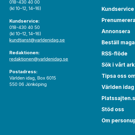
018-430 40 00
(kl 10–12, 14–16)
Kundservice
Prenumerer
Kundservice:
018-430 40 50
Annonsera
(kl 10–12, 14–16)
kundtjanst@varldenidag.se
Beställ maga
Redaktionen:
RSS-flöde
redaktionen@varldenidag.se
Sök i vårt ark
Postadress:
Tipsa oss o
Världen idag, Box 6015
550 06 Jönköping
Världen idag
Platssajten.
Stöd oss
Om personup