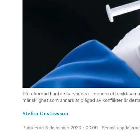
På rekordtid har forskarvärlden – genom ett unikt sama
mänsklighet som annars är plågad av konflikter är detta 
Stefan
Gustavsson
Publicerad
8 december 2020 - 00:00
Senast uppdaterad