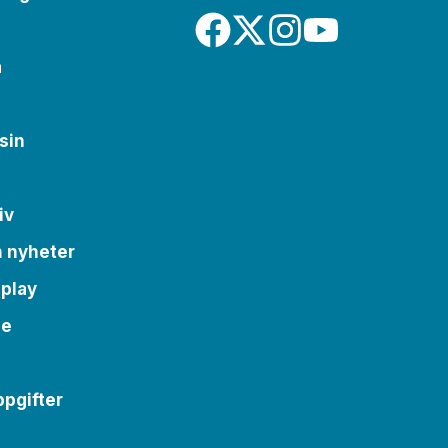
a
sin
iv
m nyheter
 play
se
pgifter