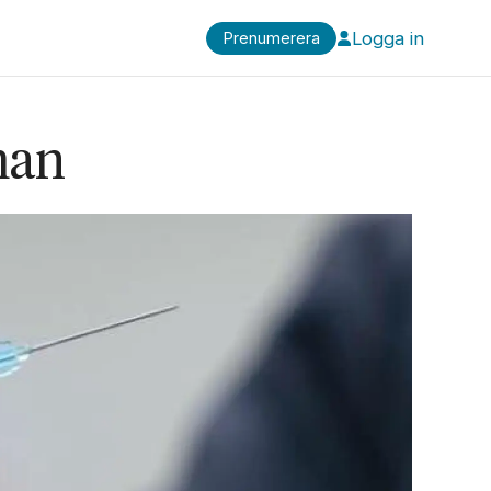
Logga in
Prenumerera
man