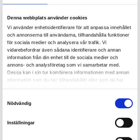
Denna webbplats använder cookies
Vi använder enhetsidentifierare för att anpassa innehållet
och annonserna till användarna, tillhandahålla funktioner
för sociala medier och analysera vår trafik. Vi
vidarebefordrar även sådana identifierare och annan
information från din enhet till de sociala medier och
annons- och analysföretag som vi samarbetar med.
Propalestinska rörelsen
Dessa kan i sin tur kombinera informationen med annan
information som du har tillhandahållit eller som de har
Granskning: Fler V-
samlat in när du har använt deras tjänster.
ledamöter skickade
Samtyckesval
Nödvändig
stödbrev till terrorister
Inställningar