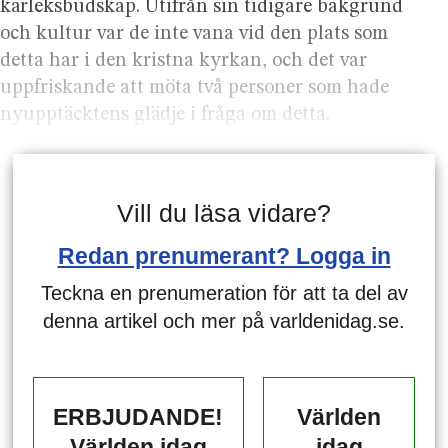
kärleksbudskap. Utifrån sin tidigare bakgrund
och kultur var de inte vana vid den plats som
detta har i den kristna kyrkan, och det var
uppfriskande att möta två personer som hade
nyupptäcktens glädje i fråga om detta.
Vill du läsa vidare?
Redan prenumerant? Logga in
Teckna en prenumeration för att ta del av
denna artikel och mer på varldenidag.se.
ERBJUDANDE!
Världen
Världen idag
idag