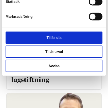
Statistik
Marknadsföring
Tillåt alla
Förtalslagen
Tillåt urval
Rättegång mot Alfvén
närmar sig – nu kräver
Avvisa
tusentals ändrad
lagstiftning