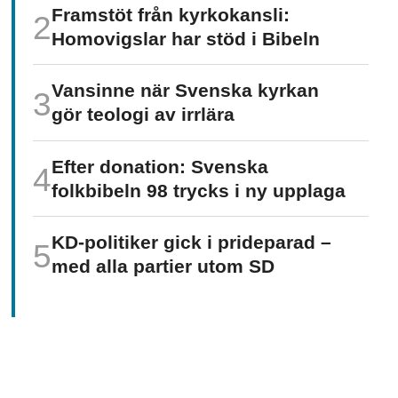
Framstöt från kyrkokansli:
Homo­vigslar har stöd i Bibeln
Vansinne när Svenska kyrkan
gör teologi av irrlära
Efter donation: Svenska
folkbibeln 98 trycks i ny upplaga
KD-politiker gick i prideparad –
med alla partier utom SD