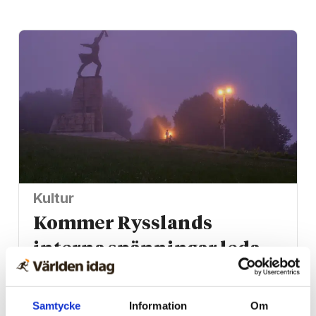
Kultur
Kommer Rysslands
interna spänningar leda
till splittring?
Samtycke
Information
Om