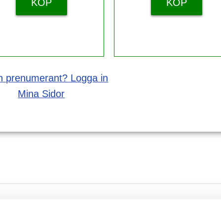
KÖP
KÖP
 prenumerant? Logga in
Mina Sidor
 gör teologi av irrlära