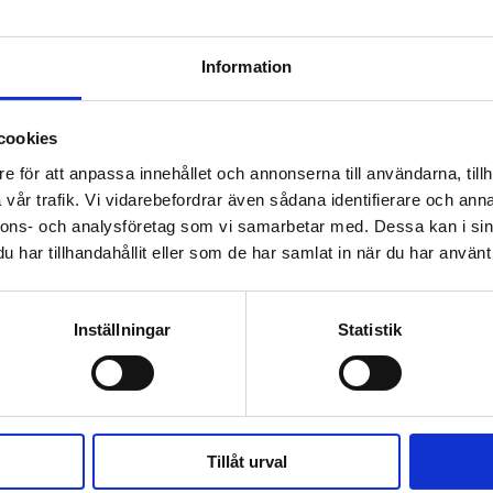
lan Europa och muslimer
Information
"bosättarvåld"?
cookies
e för att anpassa innehållet och annonserna till användarna, tillh
vår trafik. Vi vidarebefordrar även sådana identifierare och anna
a sina begär
nnons- och analysföretag som vi samarbetar med. Dessa kan i sin
har tillhandahållit eller som de har samlat in när du har använt 
e konflikt med opinion och verklighet
Inställningar
Statistik
Tillåt urval