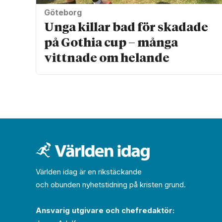
Göteborg
Unga killar bad för skadade
på Gothia cup – många
vittnade om helande
Världen idag är en rikstäckande
och obunden nyhets­­­tidning på kristen grund.
Ansvarig utgivare och chef­redaktör: