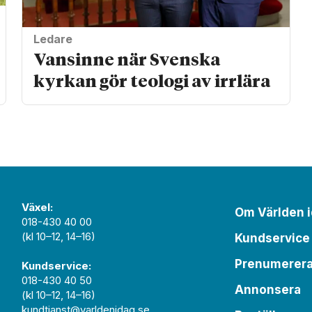
Ledare
Vansinne när Svenska
kyrkan gör teologi av irrlära
Växel:
Om Världen 
018-430 40 00
(kl 10–12, 14–16)
Kundservice
Prenumerer
Kundservice:
018-430 40 50
Annonsera
(kl 10–12, 14–16)
kundtjanst@varldenidag.se