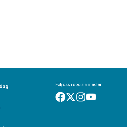
Följ oss i sociala medier
idag
a