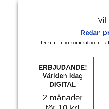
Vil
Redan p
Teckna en prenumeration för att
ERBJUDANDE!
Världen idag
DIGITAL
2 månader
för 10 kr!