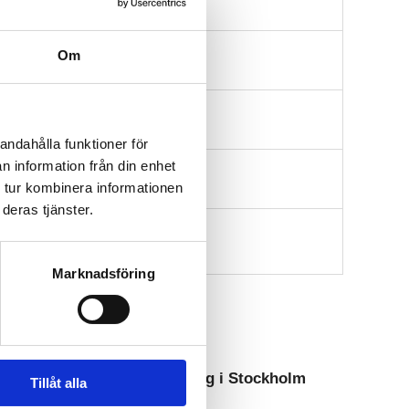
Om
andahålla funktioner för
n information från din enhet
 tur kombinera informationen
deras tjänster.
Marknadsföring
Mest lästa just nu
Offentligt anställda deltog i Stockholm
Tillåt alla
Pride på betald arbetstid