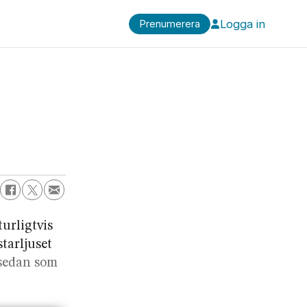
Logga in
Prenumerera
urligtvis
tarljuset
 sedan som