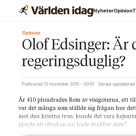
Nyheter
Opinion
T
Opinion
Olof Edsinger: Är 
regeringsduglig?
Publicerad
13 november 2015 - 00:01
Senast uppdaterad
År 410 plundrades Rom av visigoterna, ett ti
var det många som ställde sig frågan hur det
mot den kristna tron: kunde det vara kejsar
gjorde att olyckan nu hade drabbat dem?