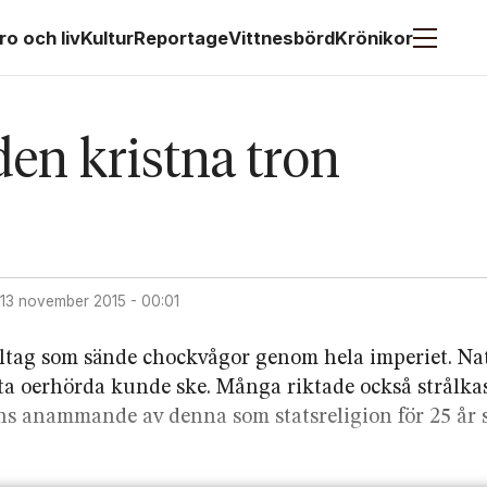
ro och liv
Kultur
Reportage
Vittnesbörd
Krönikor
den kristna tron
13 november 2015 - 00:01
lltag som sände chockvågor genom hela imperiet. Nat
ta oerhörda kunde ske. Många riktade också strålkas
ens anammande av denna som statsreligion för 25 år