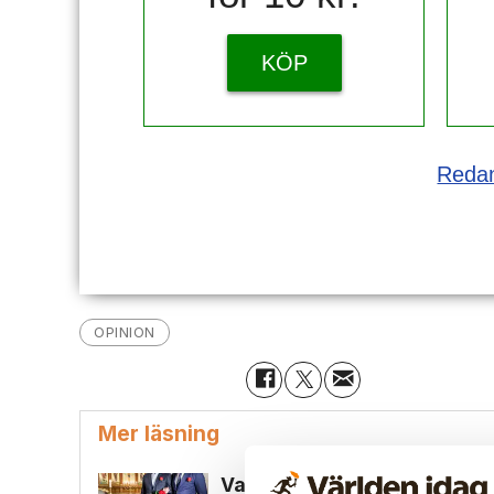
KÖP
Redan
OPINION
Mer läsning
Vansinne när Svenska kyrkan