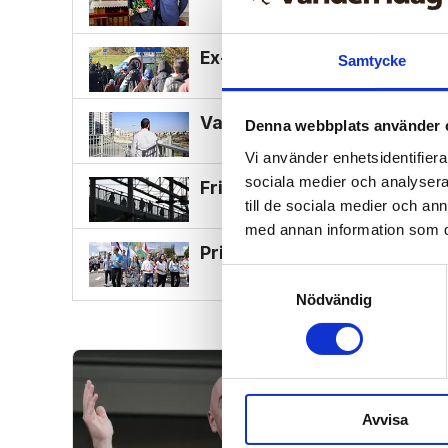
Ex-muslimer kan bli bro mel
Samtycke
Vad är egentligen sant om 
Denna webbplats använder 
Vi använder enhetsidentifierar
sociala medier och analysera 
Frihet är inte att bejaka all
till de sociala medier och a
med annan information som du 
Priderörelsen i allt tydligar
Samtyckesval
Nödvändig
Avvisa