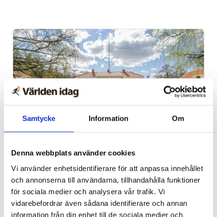
Samtycke
Information
Om
Alingsås
Denna webbplats använder cookies
Dags för Shalom över
Vi använder enhetsidentifierare för att anpassa innehållet
Israels sommarkonferens
och annonserna till användarna, tillhandahålla funktioner
för sociala medier och analysera vår trafik. Vi
vidarebefordrar även sådana identifierare och annan
information från din enhet till de sociala medier och