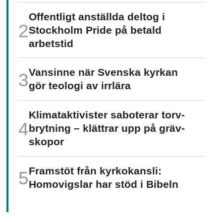
Offentligt anställda deltog i
Stockholm Pride på betald
arbetstid
Vansinne när Svenska kyrkan
gör teologi av irrlära
Klimat­aktivister saboterar torv­
brytning – klättrar upp på gräv­
skopor
Framstöt från kyrkokansli:
Homo­vigslar har stöd i Bibeln