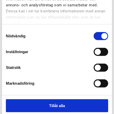
annons- och analysföretag som vi samarbetar med.
Dessa kan i sin tur kombinera informationen med annan
information som du har tillhandahållit eller som de har
samlat in när du har använt deras tjänster.
Samtyckesval
Nödvändig
Inställningar
Vardag
Fem koppar kaffe om
Statistik
dagen kan minska cancer­
risken
Marknadsföring
Tillåt alla