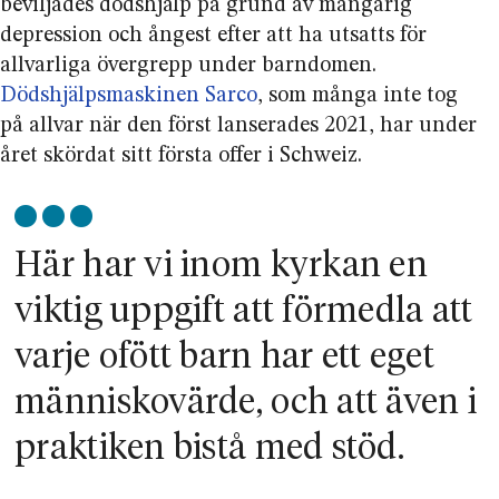
beviljades dödshjälp på grund av mångårig
depres­sion och ångest efter att ha utsatts för
allvarliga övergrepp under barndomen.
Dödshjälps­maskinen Sarco
, som många inte tog
på allvar när den först lanserades 2021, har under
året skördat sitt första offer i Schweiz.
Här har vi inom kyrkan en
viktig uppgift att förmedla att
varje ofött barn har ett eget
människovärde, och att även i
praktiken bistå med stöd.