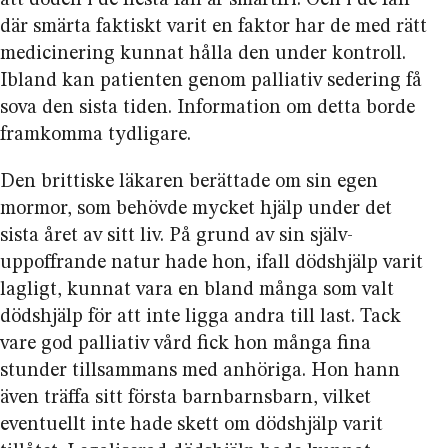
att döden i de flesta fall är smärtfri. Och i de fall
där smärta faktiskt varit en faktor har de med rätt
medicin­ering kunnat hålla den under kontroll.
Ibland kan patienten genom palliativ sedering få
sova den sista tiden. Informa­tion om detta borde
framkomma tydligare.
Den brittiske läkaren berättade om sin egen
mormor, som behövde mycket hjälp under det
sista året av sitt liv. På grund av sin själv-
uppoffrande natur hade hon, ifall dödshjälp varit
lagligt, kunnat vara en bland många som valt
dödshjälp för att inte ligga andra till last. Tack
vare god palliativ vård fick hon många fina
stunder tillsammans med anhöriga. Hon hann
även träffa sitt första barnbarnsbarn, vilket
eventuellt inte hade skett om dödshjälp varit