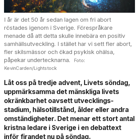
I år är det 50 år sedan lagen om fri abort
röstades igenom i Sverige. Förespråkare
menade då att detta skulle innebära en positiv
samhällsutveckling. I stället har vi sett fler abort,
fler skilsmässor och ökad psykisk ohälsa,
påpekar undertecknarna.
KevinCarden/Lightstock
Låt oss på tredje advent, Livets söndag,
uppmärksamma det mänskliga livets
okränkbarhet oavsett utvecklings­
stadium, hälso­tillstånd, ålder eller andra
omständigheter. Det menar ett stort antal
kristna ledare i Sverige i en debattext
inför firandet nu på söndag.