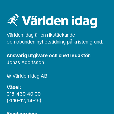
Världen idag är en rikstäckande
och obunden nyhets­­­tidning på kristen grund.
Ansvarig utgivare och chef­redaktör:
Jonas Adolfsson
© Världen idag AB
Växel:
018-430 40 00
(kl 10–12, 14–16)
Kundservice: