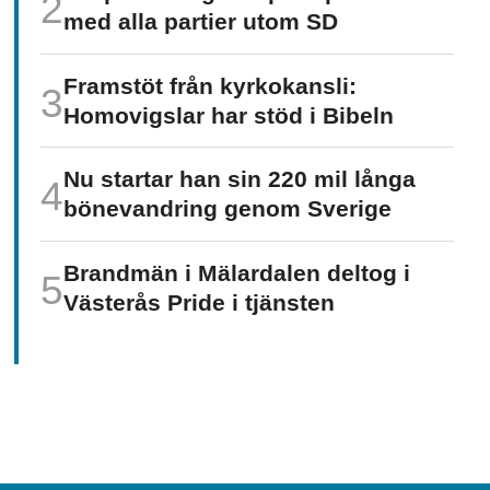
med alla partier utom SD
Framstöt från kyrkokansli:
Homo­vigslar har stöd i Bibeln
Nu startar han sin 220 mil långa
böne­vandring genom Sverige
Brandmän i Mälardalen deltog i
Västerås Pride i tjänsten