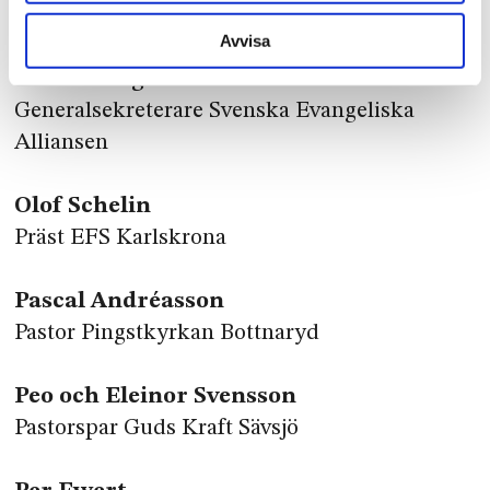
samt partiledare för Kristna Värdepartiet
Avvisa
Olof Edsinger
Generalsekreterare Svenska Evangeliska
Alliansen
Olof Schelin
Präst EFS Karlskrona
Pascal Andréasson
Pastor Pingstkyrkan Bottnaryd
Peo och Eleinor Svensson
Pastorspar Guds Kraft Sävsjö