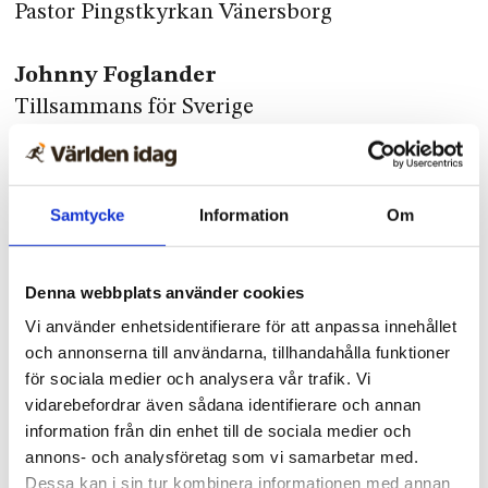
Pastor Pingstkyrkan Vänersborg
Johnny Foglander
Tillsammans för Sverige
Kari och Håkan Sunnliden
Präst
Samtycke
Information
Om
Krister och Linda Lilja
Denna webbplats använder cookies
Pastor Fyrens Församling Båstad
Vi använder enhetsidentifierare för att anpassa innehållet
och annonserna till användarna, tillhandahålla funktioner
Leif och Pernilla Johansson
för sociala medier och analysera vår trafik. Vi
Vetlanda Friförsamling
vidarebefordrar även sådana identifierare och annan
information från din enhet till de sociala medier och
Linda Bergling
annons- och analysföretag som vi samarbetar med.
Dessa kan i sin tur kombinera informationen med annan
Pastor församlingen Arken