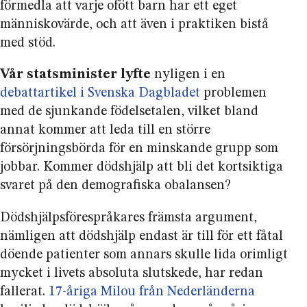
förmedla att varje ofött barn har ett eget
människovärde, och att även i praktiken bistå
med stöd.
Vår statsminister lyfte
nyligen i en
debattartikel i Svenska Dagbladet
problemen
med de sjunkande födelse­talen, vilket bland
annat kommer att leda till en större
försörjningsbörda för en minskande grupp som
jobbar. Kommer dödshjälp att bli det kortsiktiga
svaret på den demografiska obalansen?
Dödshjälps­förespråkares främsta argument,
nämligen att dödshjälp endast är till för ett fåtal
döende patienter som annars skulle lida orimligt
mycket i livets absoluta slutskede, har redan
fallerat.
17-åriga Milou från Nederländerna