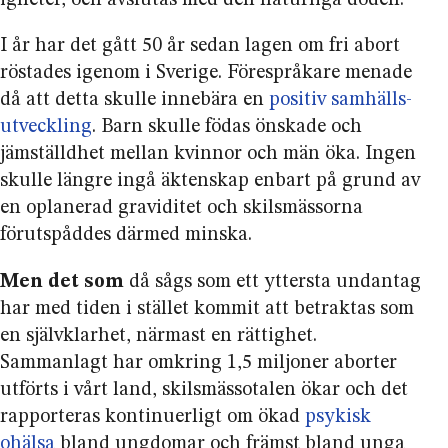
I år har det gått 50 år sedan lagen om fri abort
röstades igenom i Sverige. Före­språkare menade
då att detta skulle innebära en
positiv samhälls­
utveckling
. Barn skulle födas önskade och
jämställd­het mellan kvinnor och män öka. Ingen
skulle längre ingå äktenskap enbart på grund av
en oplanerad graviditet och skilsmässorna
förutspåddes därmed minska.
Men det som
då sågs som ett yttersta undantag
har med tiden i stället kommit att betraktas som
en självklarhet, närmast en rättighet.
Sammanlagt har omkring 1,5 miljoner aborter
utförts i vårt land, skilsmässo­talen ökar och det
rapporteras kontinuerligt om ökad
psykisk
ohälsa
bland ungdomar och främst bland unga