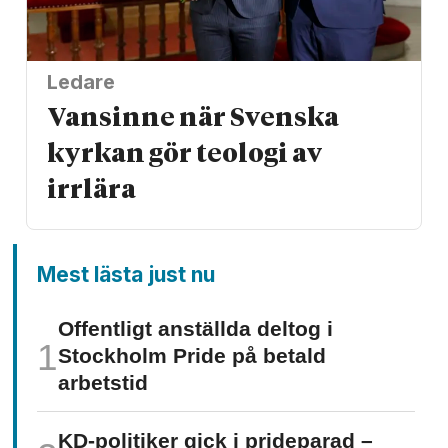
Ledare
Vansinne när Svenska
kyrkan gör teologi av
irrlära
Mest lästa just nu
Offentligt anställda deltog i
Stockholm Pride på betald
arbetstid
KD-politiker gick i prideparad –