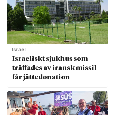
Israel
Israeliskt sjukhus som
träffades av iransk missil
får jätte­donation