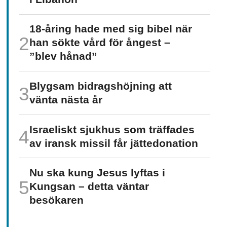
18-åring hade med sig bibel när
han sökte vård för ångest –
”blev hånad”
Blygsam bidrags­höjning att
vänta nästa år
Israeliskt sjukhus som träffades
av iransk missil får jätte­donation
Nu ska kung Jesus lyftas i
Kungsan – detta väntar
besökaren