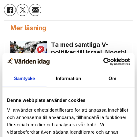
Mer läsning
Ta med samtliga V-
politiker till Israel, Nooshi
Vansinne när Svenska
kyrkan gör teologi av
Samtycke
Information
Om
irrlära
Ex-muslimer kan bli bro
Denna webbplats använder cookies
mellan Europa och
Vi använder enhetsidentifierare för att anpassa innehållet
muslimer
och annonserna till användarna, tillhandahålla funktioner
för sociala medier och analysera vår trafik. Vi
vidarebefordrar även sådana identifierare och annan