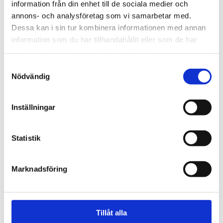
information från din enhet till de sociala medier och
annons- och analysföretag som vi samarbetar med.
Dessa kan i sin tur kombinera informationen med annan
information som du har tillhandahållit eller som de har
samlat in när du har använt deras tjänster.
Samtyckesval
Nödvändig
Inställningar
Statistik
Trinidad och Tobago
Tusentals i Karibien fick
Marknadsföring
synen återställd – tack
vare kristet sjukhus
Tillåt alla