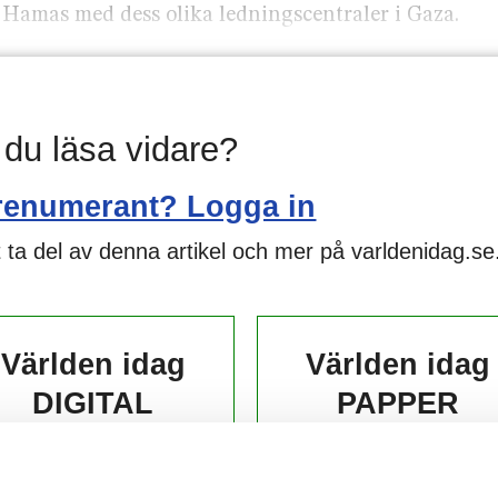
ba Hamas med dess olika ledningscentraler i Gaza.
l du läsa vidare?
renumerant? Logga in
 ta del av denna artikel och mer på varldenidag.se
Världen idag
Världen idag
DIGITAL
PAPPER
139,-
229,-