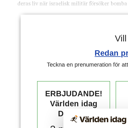
deras liv när israelisk militär försöker bom
Vil
Redan p
Teckna en prenumeration för att
ERBJUDANDE!
Världen idag
DIGITAL