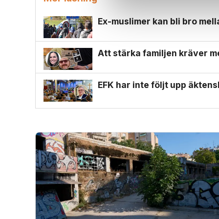
Ex-muslimer kan bli bro mel
Att stärka familjen kräver m
EFK har inte följt upp äkten