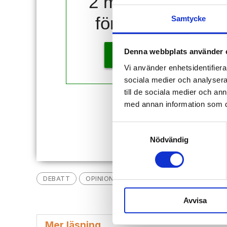
2 månader
för 10 kr!
Samtycke
Denna webbplats använder 
KÖP
Vi använder enhetsidentifierar
sociala medier och analysera 
till de sociala medier och a
med annan information som du 
Redan
Samtyckesval
Nödvändig
DEBATT
OPINION
Avvisa
Mer läsning