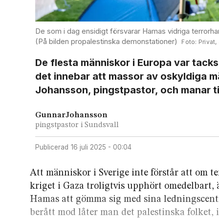
De som i dag ensidigt försvarar Hamas vidriga terrorhan
(På bilden propalestinska demonstationer)
Privat
De flesta människor i Europa var tacks
det innebar att massor av oskyldiga 
Johansson, pingstpastor, och manar ti
Gunnar
Johansson
pingstpastor i Sundsvall
Publicerad
16 juli 2025 - 00:04
Att människor i Sverige inte förstår att om 
kriget i Gaza troligtvis upphört omedelbart, är
Hamas att gömma sig med sina lednings­centr
berått mod låter man det palestinska folket, 