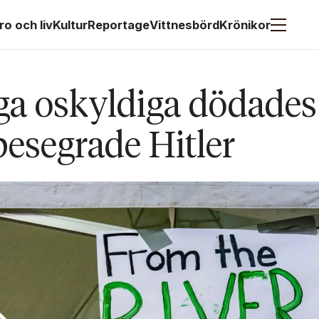
ro och liv
Kultur
Reportage
Vittnesbörd
Krönikor
ga oskyldiga dödades
esegrade Hitler