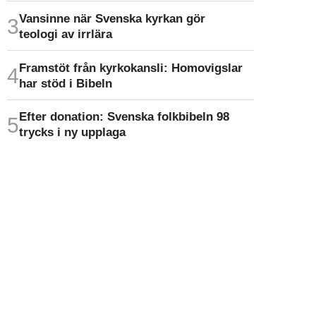
Vansinne när Svenska kyrkan gör
teologi av irrlära
Framstöt från kyrkokansli: Homo­vigslar
har stöd i Bibeln
Efter donation: Svenska folkbibeln 98
trycks i ny upplaga