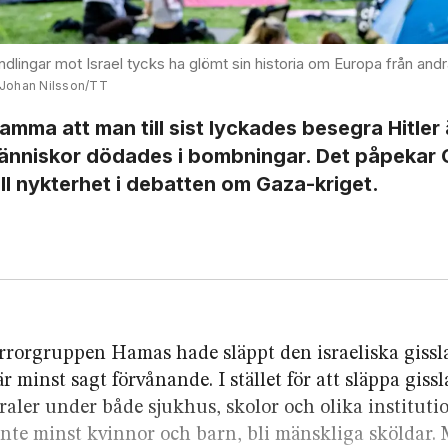
dlingar mot Israel tycks ha glömt sin historia om Europa från andr
, Johan Nilsson/TT
amma att man till sist lyckades besegra Hitle
människor dödades i bombningar. Det påpekar
ll nykterhet i debatten om Gaza-kriget.
terrorgruppen Hamas hade släppt den israeliska giss
 minst sagt förvånande. I stället för att släppa gissl
aler under både sjukhus, skolor och olika instituti
inte minst kvinnor och barn, bli mänskliga sköldar. 