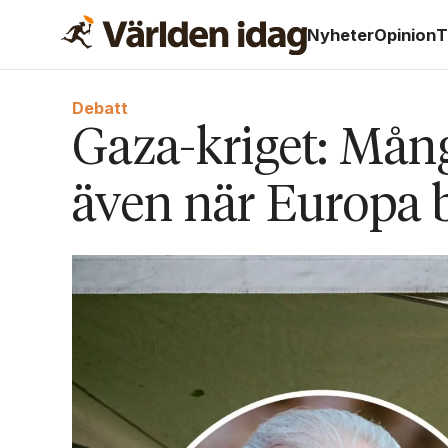
Nyheter
Opinion
T
Debatt
Gaza-kriget: Mån
även när Europa b