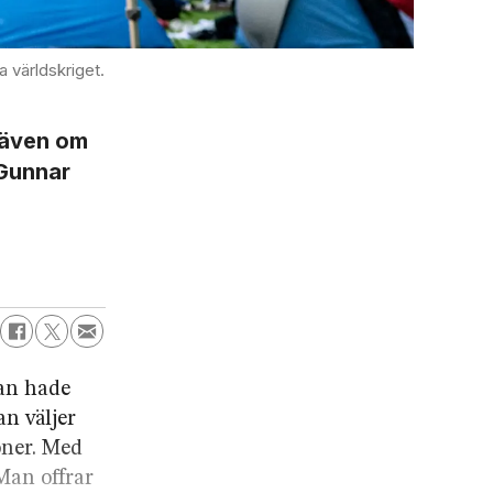
a världskriget.
r även om
 Gunnar
lan hade
an väljer
oner. Med
Man offrar