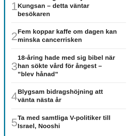
Kungsan – detta väntar
besökaren
Fem koppar kaffe om dagen kan
minska cancer­risken
18-åring hade med sig bibel när
han sökte vård för ångest –
”blev hånad”
Blygsam bidrags­höjning att
vänta nästa år
Ta med samtliga V-politiker till
Israel, Nooshi