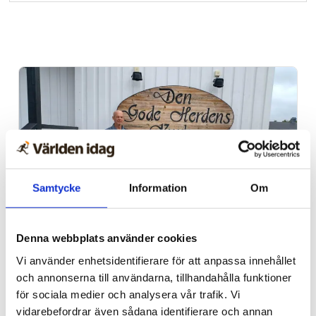
Samtycke
Information
Om
Sommarkonferens
Denna webbplats använder cookies
Nu inleder Bönetåget sin
Vi använder enhetsidentifierare för att anpassa innehållet
och annonserna till användarna, tillhandahålla funktioner
långa konferens – i
för sociala medier och analysera vår trafik. Vi
nordligaste Norrland
vidarebefordrar även sådana identifierare och annan