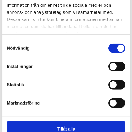
information från din enhet till de sociala medier och
annons- och analysföretag som vi samarbetar med.
Dessa kan i sin tur kombinera informationen med annan
information som du har tillhandahållit eller som de har
samlat in när du har använt deras tjänster.
Samtyckesval
Nödvändig
Inställningar
Regeringen
Statistik
Kritiserade Israel – har
Marknadsföring
blivit utsedd till Sveriges
ambassadör i Libanon
Tillåt alla