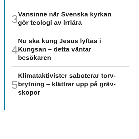
Vansinne när Svenska kyrkan
gör teologi av irrlära
Nu ska kung Jesus lyftas i
Kungsan – detta väntar
besökaren
Klimat­aktivister saboterar torv­
brytning – klättrar upp på gräv­
skopor