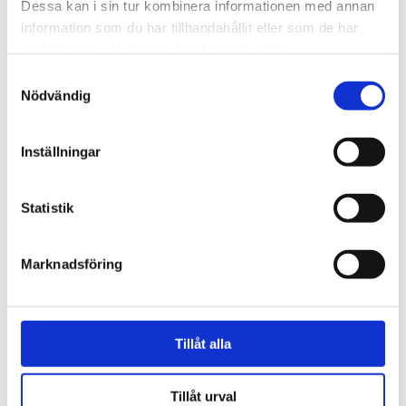
Dessa kan i sin tur kombinera informationen med annan
information som du har tillhandahållit eller som de har
samlat in när du har använt deras tjänster.
Samtyckesval
Nödvändig
Vittnesbörd
Inställningar
Ateisten Henrik fångades
av den korsfäste Jesus
Statistik
Marknadsföring
Tillåt alla
Tillåt urval