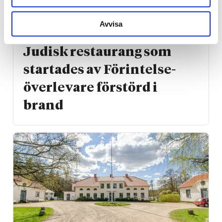
Avvisa
Kanada
Judisk restaurang som
startades av Förintelse­
överlevare förstörd i
brand