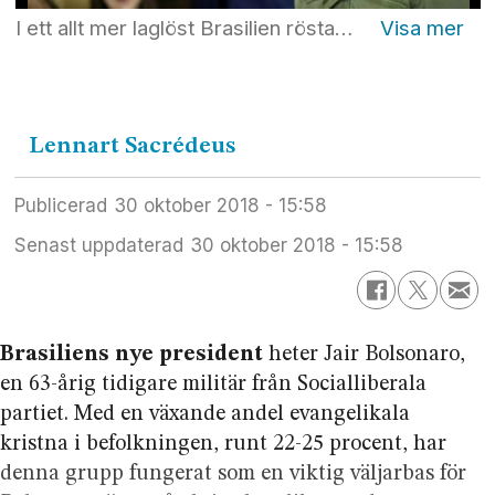
I ett allt mer laglöst Brasilien röstade 55 procent av väljarna fram Jair Bolsonario från Socialliberala partiet som landets nye president. Hans budskap: ”Brasilien först och Gud före alla andra”. Stödet från aktiva evangelikala och katolska kristna var extra stort. Foto: Ricardo Moraes/ AP / TT
Lennart
Sacrédeus
Publicerad
30 oktober 2018 - 15:58
Senast uppdaterad
30 oktober 2018 - 15:58
Brasiliens nye president
heter Jair Bolsonaro,
en 63-årig tidigare militär från Socialliberala
partiet. Med en växande andel evangelikala
kristna i befolkningen, runt 22-25 procent, har
denna grupp fungerat som en viktig väljarbas för