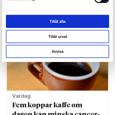
Alingsås
Dags för Shalom över
Israels sommarkonferens
Tillåt alla
Tillåt urval
Avvisa
Vardag
Fem koppar kaffe om
dagen kan minska cancer­