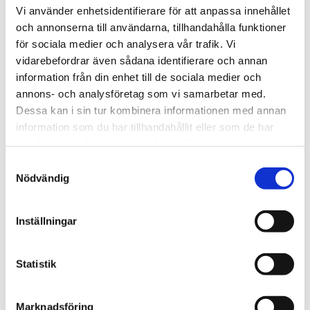
Vi använder enhetsidentifierare för att anpassa innehållet
Kanada
och annonserna till användarna, tillhandahålla funktioner
Judisk restaurang som
för sociala medier och analysera vår trafik. Vi
vidarebefordrar även sådana identifierare och annan
startades av Förintelse­
information från din enhet till de sociala medier och
överlevare förstörd i
annons- och analysföretag som vi samarbetar med.
Dessa kan i sin tur kombinera informationen med annan
brand
information som du har tillhandahållit eller som de har
samlat in när du har använt deras tjänster.
Samtyckesval
Nödvändig
Inställningar
Statistik
Marknadsföring