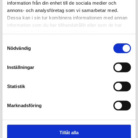
information från din enhet till de sociala medier och
för ångest – ”blev hånad”
annons- och analysföretag som vi samarbetar med.
Dessa kan i sin tur kombinera informationen med annan
information som du har tillhandahållit eller som de har
samlat in när du har använt deras tjänster.
Samtyckesval
Nödvändig
Inställningar
Statistik
Vardag
Marknadsföring
Blygsam bidrags­höjning
att vänta nästa år
Tillåt alla