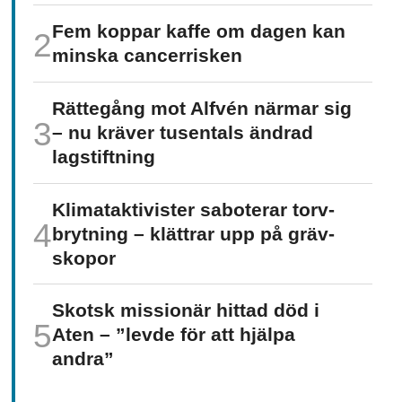
Fem koppar kaffe om dagen kan
minska cancer­risken
Rättegång mot Alfvén närmar sig
– nu kräver tusentals ändrad
lagstiftning
Klimat­aktivister saboterar torv­
brytning – klättrar upp på gräv­
skopor
Skotsk missionär hittad död i
Aten – ”levde för att hjälpa
andra”