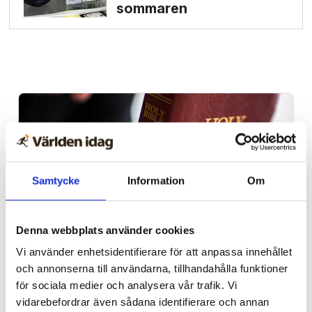
sommaren
Samtycke
Information
Om
Denna webbplats använder cookies
Vi använder enhetsidentifierare för att anpassa innehållet
Norge
och annonserna till användarna, tillhandahålla funktioner
18-åring hade med sig
för sociala medier och analysera vår trafik. Vi
vidarebefordrar även sådana identifierare och annan
bibel när han sökte vård