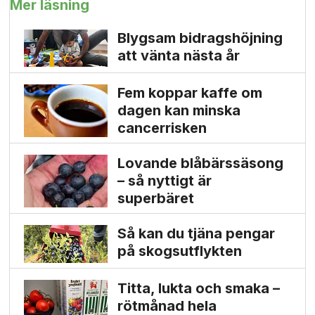
Mer läsning
Blygsam bidrags­höjning
att vänta nästa år
Fem koppar kaffe om
dagen kan minska
cancer­risken
Lovande blåbärssäsong
– så nyttigt är
superbäret
Så kan du tjäna pengar
på skogs­utflykten
Titta, lukta och smaka –
rötmånad hela