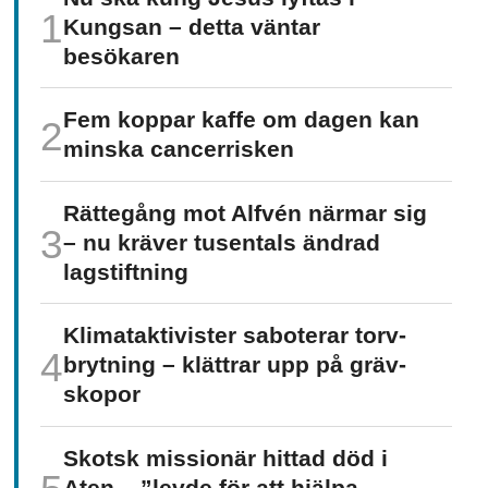
Kungsan – detta väntar
besökaren
Fem koppar kaffe om dagen kan
minska cancer­risken
Rättegång mot Alfvén närmar sig
– nu kräver tusentals ändrad
lagstiftning
Klimat­aktivister saboterar torv­
brytning – klättrar upp på gräv­
skopor
Skotsk missionär hittad död i
Aten – ”levde för att hjälpa