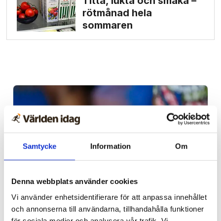
Titta, lukta och smaka –
rötmånad hela
sommaren
Samtycke
Information
Om
Denna webbplats använder cookies
Vi använder enhetsidentifierare för att anpassa innehållet
Afrika
och annonserna till användarna, tillhandahålla funktioner
för sociala medier och analysera vår trafik. Vi