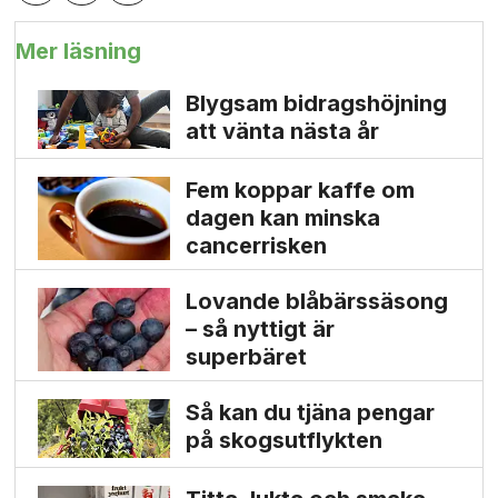
Mer läsning
Blygsam bidrags­höjning
att vänta nästa år
Fem koppar kaffe om
dagen kan minska
cancer­risken
Lovande blåbärssäsong
– så nyttigt är
superbäret
Så kan du tjäna pengar
på skogs­utflykten