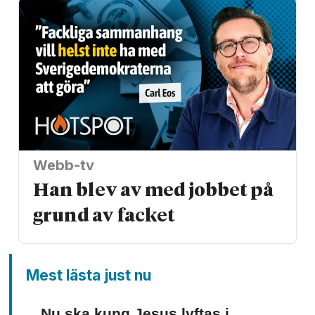
Webb-tv
Han blev av med jobbet på
grund av facket
Mest lästa just nu
Nu ska kung Jesus lyftas i