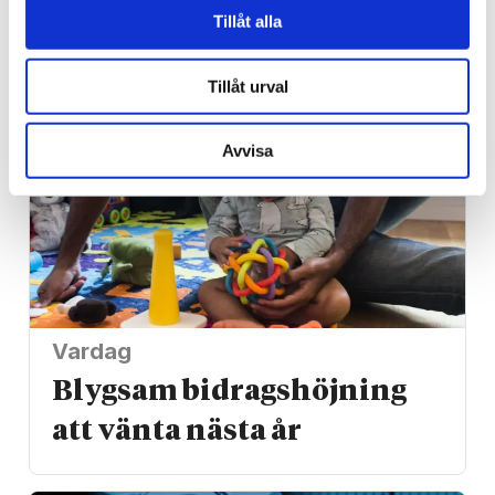
Tillåt alla
för ångest – ”blev hånad”
Tillåt urval
Avvisa
Vardag
Blygsam bidrags­höjning
att vänta nästa år