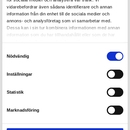
Nigeriansk kvinna ville
vidarebefordrar även sådana identifierare och annan
slå världs­rekord – läste
information från din enhet till de sociala medier och
Bibeln i 144 timmar
annons- och analysföretag som vi samarbetar med.
Dessa kan i sin tur kombinera informationen med annan
information som du har tillhandahållit eller som de har
samlat in när du har använt deras tjänster.
Samtyckesval
Nödvändig
Inställningar
Statistik
Norge
Marknadsföring
18-åring hade med sig
bibel när han sökte vård