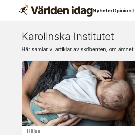
Nyheter
Opinion
T
Karolinska Institutet
Om:
Här samlar vi artiklar av skribenten, om ämnet 
karolinska
institutet
Hälsa