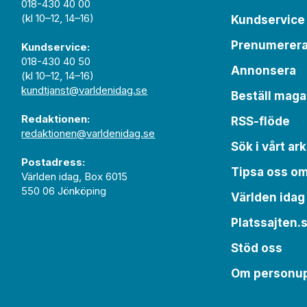
018-430 40 00
(kl 10–12, 14–16)
Kundservice
Prenumerer
Kundservice:
018-430 40 50
Annonsera
(kl 10–12, 14–16)
kundtjanst@varldenidag.se
Beställ maga
Redaktionen:
RSS-flöde
redaktionen@varldenidag.se
Sök i vårt ark
Postadress:
Tipsa oss o
Världen idag, Box 6015
550 06 Jönköping
Världen idag
Platssajten.
Stöd oss
Om personup