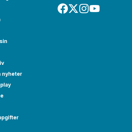
a
sin
iv
m nyheter
 play
se
pgifter