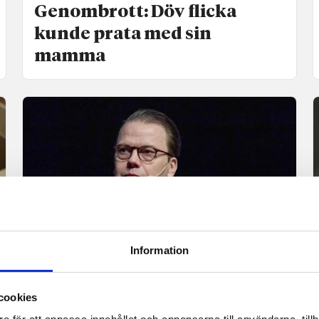
Genombrott: Döv flicka
kunde prata med sin
mamma
Information
Opinion
Grattis till doktorshatten,
cookies
prins Daniel!