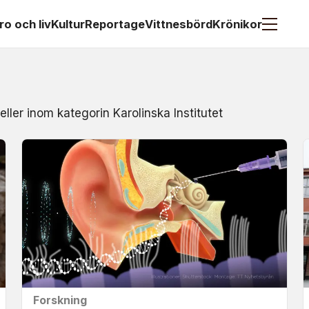
ro och liv
Kultur
Reportage
Vittnesbörd
Krönikor
eller inom kategorin Karolinska Institutet
Forskning