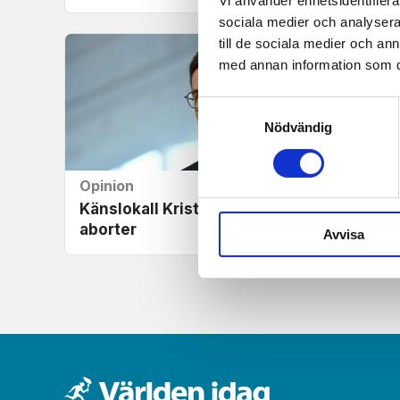
Vi använder enhetsidentifierar
sociala medier och analysera 
till de sociala medier och a
med annan information som du 
Samtyckesval
Nödvändig
Opinion
Känslokall Kristersson om
aborter
Avvisa