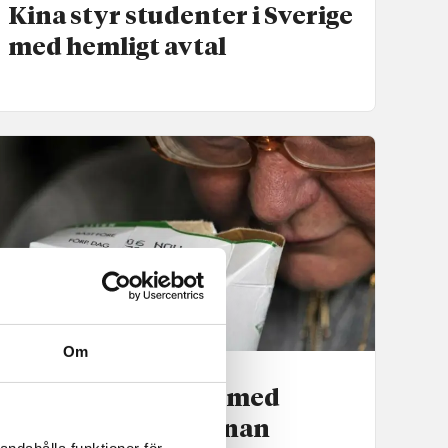
Kina styr studenter i Sverige
med hemligt avtal
Om
Vardag
Försummat sinne med
motorväg in i hjärnan