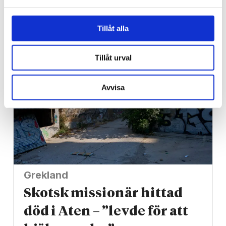
dagen kan minska cancer­
risken
Tillåt alla
Tillåt urval
Avvisa
Grekland
Skotsk missionär hittad
död i Aten – ”levde för att