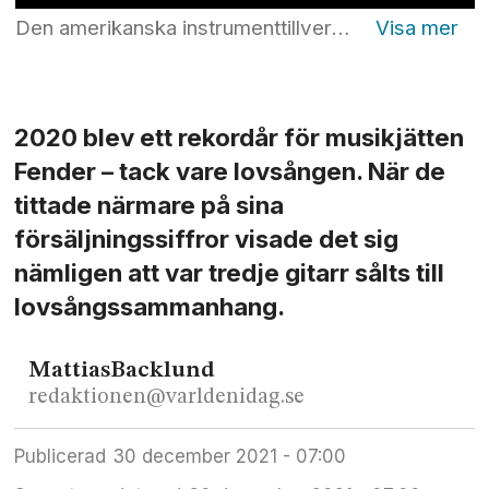
Den amerikanska instrumenttillverkaren Fender hade ett rekordår 2020 – och mycket av det har de kyrkan att tacka för. (Bild: Erik Tilling spelar på sin Fender.) Foto: Mikael Good
2020 blev ett rekordår för musikjätten
Fender – tack vare lovsången. När de
tittade närmare på sina
försäljningssiffror visade det sig
nämligen att var tredje gitarr sålts till
lovsångssammanhang.
Mattias
Backlund
redaktionen@varldenidag.se
Publicerad
30 december 2021 - 07:00