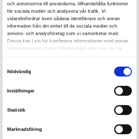
och annonserna till användarna, tillhandahålla funktioner
Alingsås
för sociala medier och analysera vår trafik. Vi
vidarebefordrar även sådana identifierare och annan
Dags för Shalom över
information från din enhet till de sociala medier och
Israels sommarkonferens
annons- och analysföretag som vi samarbetar med.
Dessa kan i sin tur kombinera informationen med annan
information som du har tillhandahållit eller som de har
samlat in när du har använt deras tjänster.
Samtyckesval
Nödvändig
Inställningar
Statistik
Vardag
Marknadsföring
Fem koppar kaffe om