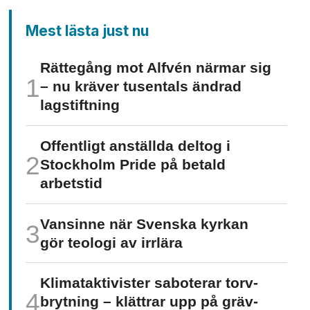
Mest lästa just nu
Rättegång mot Alfvén närmar sig
– nu kräver tusentals ändrad
lagstiftning
Offentligt anställda deltog i
Stockholm Pride på betald
arbetstid
Vansinne när Svenska kyrkan
gör teologi av irrlära
Klimat­aktivister saboterar torv­
brytning – klättrar upp på gräv­