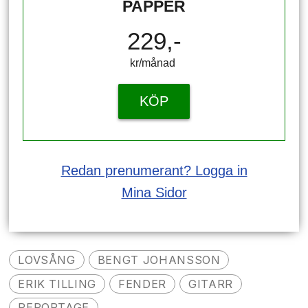
PAPPER
229,-
kr/månad ​​​​​​
KÖP
Redan prenumerant? Logga in
Mina Sidor
LOVSÅNG
BENGT JOHANSSON
ERIK TILLING
FENDER
GITARR
REPORTAGE