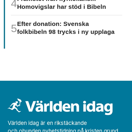
Homo­vigslar har stöd i Bibeln
Efter donation: Svenska
folkbibeln 98 trycks i ny upplaga
Världen idag är en rikstäckande
och obunden nyhets­­­tidning på kristen grund.