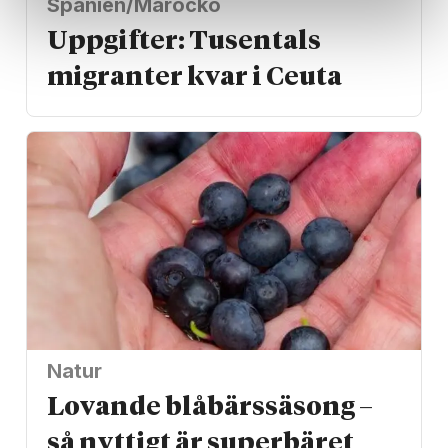
Spanien/Marocko
Uppgifter: Tusentals
migranter kvar i Ceuta
Natur
Lovande blåbärssäsong –
så nyttigt är superbäret