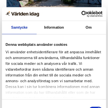
Grekland
Samtycke
Information
Om
Skotsk missionär hittad
död i Aten – afghansk
Denna webbplats använder cookies
boxare misstänkt
Vi använder enhetsidentifierare för att anpassa innehållet
och annonserna till användarna, tillhandahålla funktioner
för sociala medier och analysera vår trafik. Vi
vidarebefordrar även sådana identifierare och annan
information från din enhet till de sociala medier och
annons- och analysföretag som vi samarbetar med.
Dessa kan i sin tur kombinera informationen med annan
information som du har tillhandahållit eller som de har
samlat in när du har använt deras tjänster.
Samtyckesval