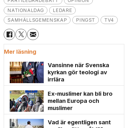
PARTILEDARDEBATT
OPINION
NATIONALDAG
LEDARE
SAMHÄLLSGEMENSKAP
PINGST
TV4
Mer läsning
Vansinne när Svenska
kyrkan gör teologi av
irrlära
Ex-muslimer kan bli bro
mellan Europa och
muslimer
Vad är egentligen sant