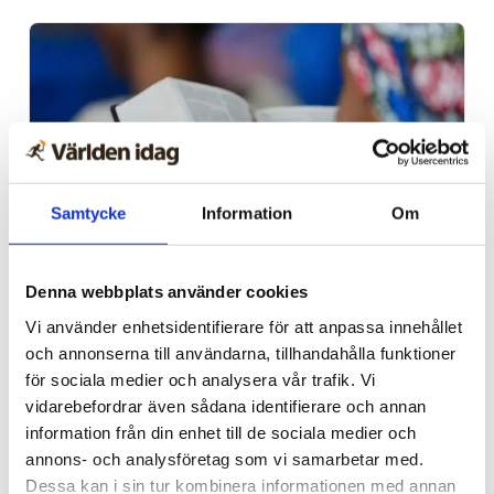
Samtycke
Information
Om
Afrika
Denna webbplats använder cookies
Nigeriansk kvinna ville
Vi använder enhetsidentifierare för att anpassa innehållet
och annonserna till användarna, tillhandahålla funktioner
slå världs­rekord – läste
för sociala medier och analysera vår trafik. Vi
Bibeln i 144 timmar
vidarebefordrar även sådana identifierare och annan
information från din enhet till de sociala medier och
annons- och analysföretag som vi samarbetar med.
Dessa kan i sin tur kombinera informationen med annan