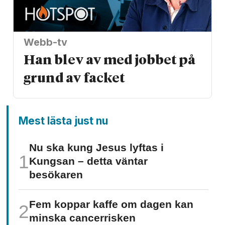
Webb-tv
Han blev av med jobbet på
grund av facket
Mest lästa just nu
Nu ska kung Jesus lyftas i
Kungsan – detta väntar
besökaren
Fem koppar kaffe om dagen kan
minska cancer­risken