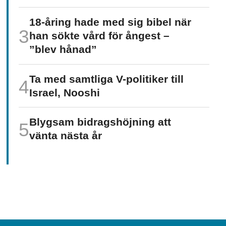
18-åring hade med sig bibel när
han sökte vård för ångest –
”blev hånad”
Ta med samtliga V-politiker till
Israel, Nooshi
Blygsam bidrags­höjning att
vänta nästa år