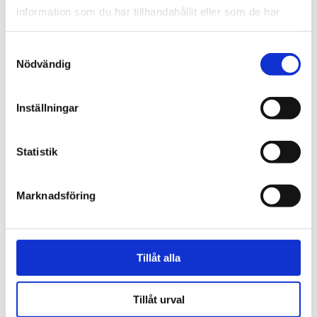
information som du har tillhandahållit eller som de har
samlat in när du har använt deras tjänster.
Samtyckesval
Nödvändig
Inställningar
Norge
Statistik
18-åring hade med sig
Marknadsföring
bibel när han sökte vård
för ångest – ”blev hånad”
Tillåt alla
Tillåt urval