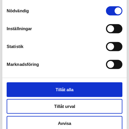
Samtyckesval
Nödvändig
Natur
Inställningar
Lovande blåbärssäsong –
så nyttigt är superbäret
Statistik
Marknadsföring
Tillåt alla
Tillåt urval
Avvisa
Grimsås