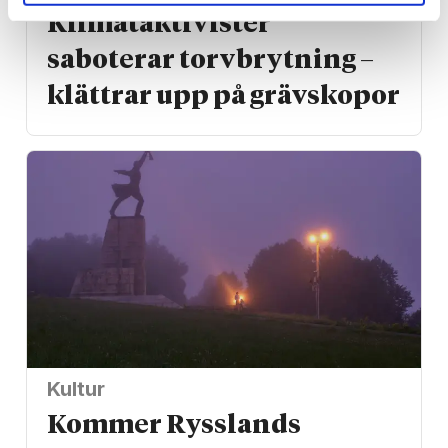
Klimat­aktivister
saboterar torv­brytning –
klättrar upp på gräv­skopor
Kultur
Kommer Rysslands