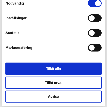
Nödvändig
Norge
Inställningar
18-åring hade med sig
bibel när han sökte vård
Statistik
för ångest – ”blev hånad”
Marknadsföring
Tillåt alla
Tillåt urval
Avvisa