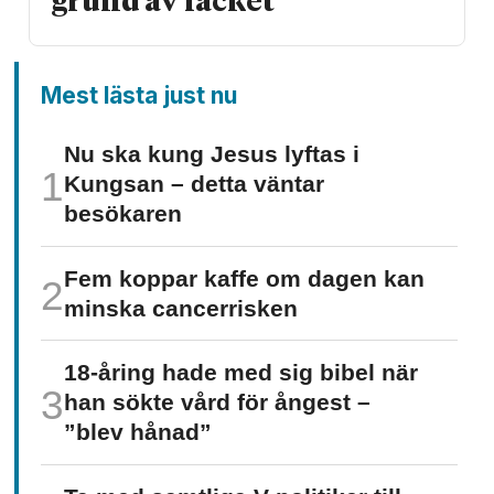
grund av facket
Mest lästa just nu
Nu ska kung Jesus lyftas i
Kungsan – detta väntar
besökaren
Fem koppar kaffe om dagen kan
minska cancer­risken
18-åring hade med sig bibel när
han sökte vård för ångest –
”blev hånad”