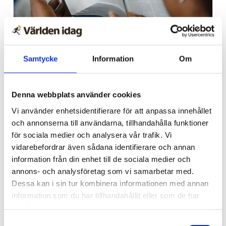
Afrika
Samtycke
Information
Om
Nigeriansk kvinna ville
slå världs­rekord – läste
Denna webbplats använder cookies
Bibeln i 144 timmar
Vi använder enhetsidentifierare för att anpassa innehållet
och annonserna till användarna, tillhandahålla funktioner
för sociala medier och analysera vår trafik. Vi
vidarebefordrar även sådana identifierare och annan
information från din enhet till de sociala medier och
annons- och analysföretag som vi samarbetar med.
Dessa kan i sin tur kombinera informationen med annan
information som du har tillhandahållit eller som de har
samlat in när du har använt deras tjänster.
Samtyckesval