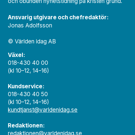
och obunden nyhets­­­tidning på kristen grund.
Ansvarig utgivare och chef­redaktör:
Jonas Adolfsson
© Världen idag AB
Växel:
018-430 40 00
(kl 10–12, 14–16)
Kundservice:
018-430 40 50
(kl 10–12, 14–16)
kundtjanst@varldenidag.se
Redaktionen:
redaktionen@varldenidag.se