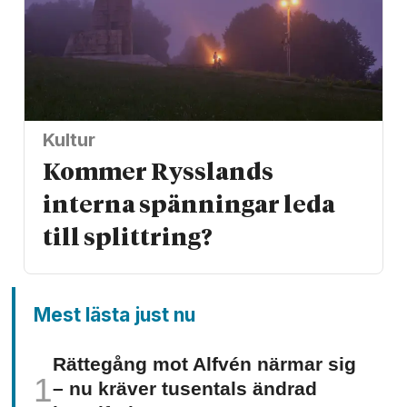
Kultur
Kommer Rysslands
interna spänningar leda
till splittring?
Mest lästa just nu
Rättegång mot Alfvén närmar sig
– nu kräver tusentals ändrad