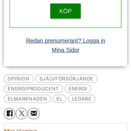
KÖP
Redan prenumerant? Logga in
Mina Sidor
OPINION
SJÄLVFÖRSÖRJANDE
ENERGIPRODUCENT
ENERGI
ELMARKNADEN
EL
LEDARE