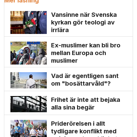
Mer läsning
Vansinne när Svenska
kyrkan gör teologi av
irrlära
Ex-muslimer kan bli bro
mellan Europa och
muslimer
Vad är egentligen sant
om "bosättarvåld"?
Frihet är inte att bejaka
alla sina begär
Priderörelsen i allt
tydligare konflikt med