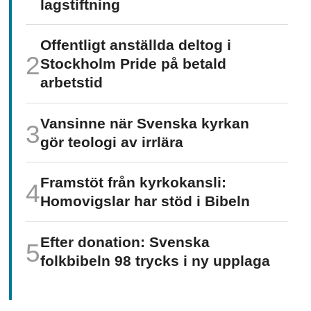
lagstiftning
Offentligt anställda deltog i
Stockholm Pride på betald
arbetstid
Vansinne när Svenska kyrkan
gör teologi av irrlära
Framstöt från kyrkokansli:
Homo­vigslar har stöd i Bibeln
Efter donation: Svenska
folkbibeln 98 trycks i ny upplaga