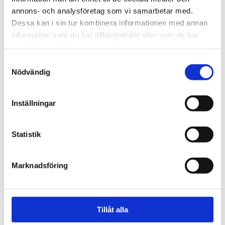
annons- och analysföretag som vi samarbetar med.
Dessa kan i sin tur kombinera informationen med annan
information som du har tillhandahållit eller som de har
samlat in när du har använt deras tjänster.
Samtyckesval
Nödvändig
Inställningar
Statistik
Natur
Lovande blåbärssäsong –
Marknadsföring
så nyttigt är superbäret
Tillåt alla