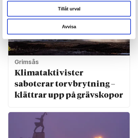
Tillåt urval
Avvisa
Grimsås
Klimat­aktivister
saboterar torv­brytning –
klättrar upp på gräv­skopor