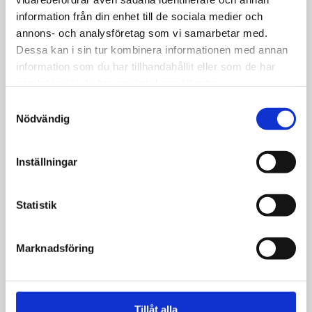
snökaos på E4:an –
information från din enhet till de sociala medier och
annons- och analysföretag som vi samarbetar med.
lastbilar pekas ut
Dessa kan i sin tur kombinera informationen med annan
information som du har tillhandahållit eller som de har
samlat in när du har använt deras tjänster.
Samtyckesval
Väder
Nödvändig
Kallaste april­natten i
Sverige på över 30
Inställningar
år
Statistik
Marknadsföring
Väder
Nu kommer ljuset –
dagarna ökar som
Tillåt alla