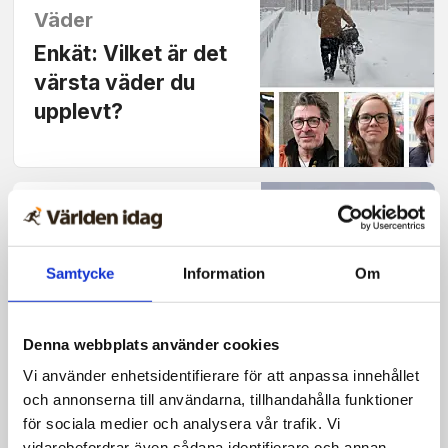
Väder
Enkät: Vilket är det
värsta väder du
upplevt?
Väder
Aprilvädret bjuder
Samtycke
Information
Om
på flera årstider
samtidigt
Denna webbplats använder cookies
Vi använder enhetsidentifierare för att anpassa innehållet
och annonserna till användarna, tillhandahålla funktioner
Trafik
för sociala medier och analysera vår trafik. Vi
Bilister fast i
vidarebefordrar även sådana identifierare och annan