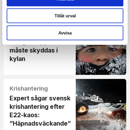
snabbast
Tillåt urval
Väder
Avvisa
Många kroppsdelar
måste skyddas i
kylan
Krishantering
Expert sågar svensk
kris­hantering efter
E22-kaos:
”Häpnads­väckande”