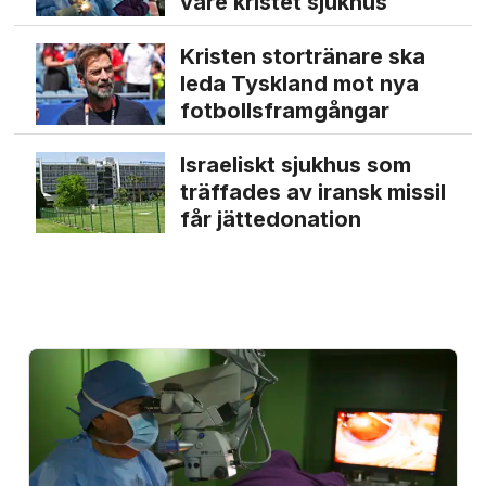
vare kristet sjukhus
Kristen stortränare ska
leda Tyskland mot nya
fotbolls­­framgångar
Israeliskt sjukhus som
träffades av iransk missil
får jätte­donation