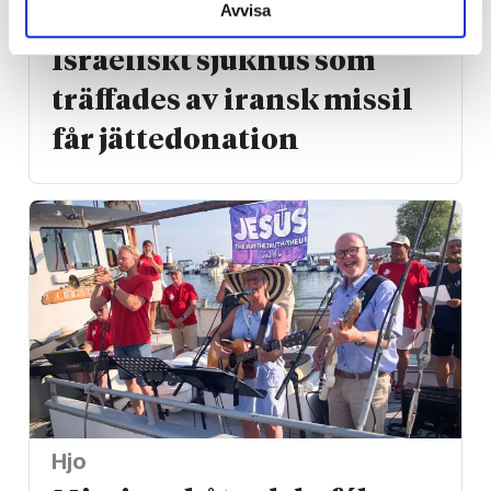
Avvisa
Israel
Israeliskt sjukhus som
träffades av iransk missil
får jätte­donation
Hjo