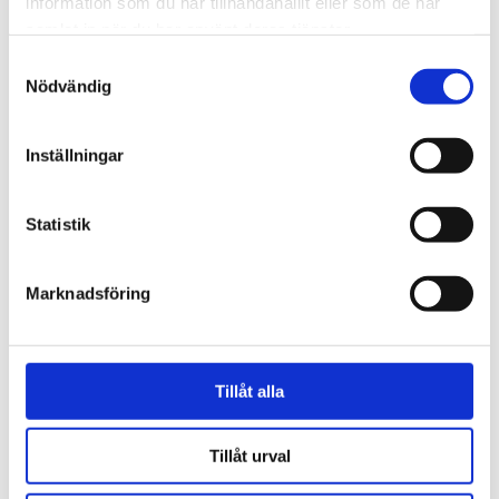
information som du har tillhandahållit eller som de har
samlat in när du har använt deras tjänster.
Samtyckesval
Nödvändig
Regeringen
Inställningar
Kritiserade Israel – har
blivit utsedd till Sveriges
Statistik
ambassadör i Libanon
Marknadsföring
Tillåt alla
Tillåt urval