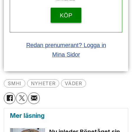
KÖP
Redan prenumerant? Logga in
Mina Sidor
SMHI
NYHETER
VÄDER
Mer läsning
Nu inleder Bönetåget sin