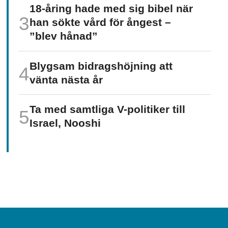
18-åring hade med sig bibel när
han sökte vård för ångest –
”blev hånad”
Blygsam bidrags­höjning att
vänta nästa år
Ta med samtliga V-politiker till
Israel, Nooshi