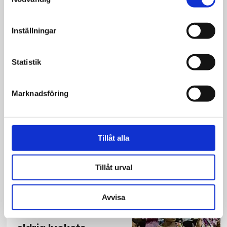
Influencer lämnade
transidentitet efter
Inställningar
Jesusmöte
Statistik
Opinion
Marknadsföring
Kristendomen
avgörande för
avskaffandet av
Tillåt alla
kusinäktenskap
Tillåt urval
Opinion
Avvisa
Yttre motstånd har