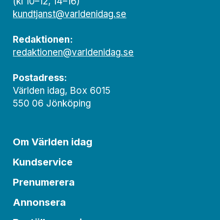
(kl 10–12, 14–16)
kundtjanst@varldenidag.se
Redaktionen:
redaktionen@varldenidag.se
Postadress:
Världen idag, Box 6015
550 06 Jönköping
Om Världen idag
Kundservice
Prenumerera
Annonsera