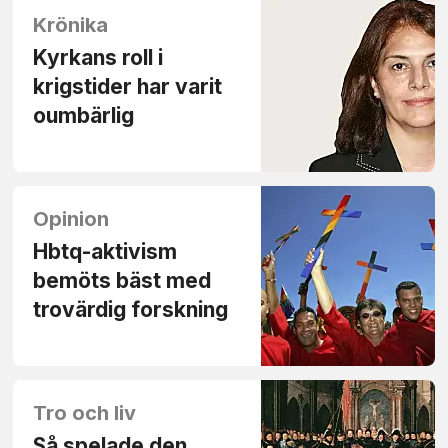
Krönika
Kyrkans roll i
krigstider har varit
oumbärlig
Opinion
Hbtq-aktivism
bemöts bäst med
trovärdig forskning
Tro och liv
Så spelade den