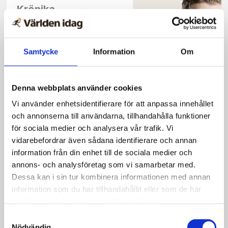
Krönika
Kyrkan är mer än alla
dess brister
Samtycke
Information
Om
Denna webbplats använder cookies
Vi använder enhetsidentifierare för att anpassa innehållet
Tro och liv
och annonserna till användarna, tillhandahålla funktioner
för sociala medier och analysera vår trafik. Vi
Hans rike ska aldrig
vidarebefordrar även sådana identifierare och annan
ta slut
information från din enhet till de sociala medier och
annons- och analysföretag som vi samarbetar med.
Dessa kan i sin tur kombinera informationen med annan
information som du har tillhandahållit eller som de har
samlat in när du har använt deras tjänster.
Nyheter
Samtyckesval
Nödvändig