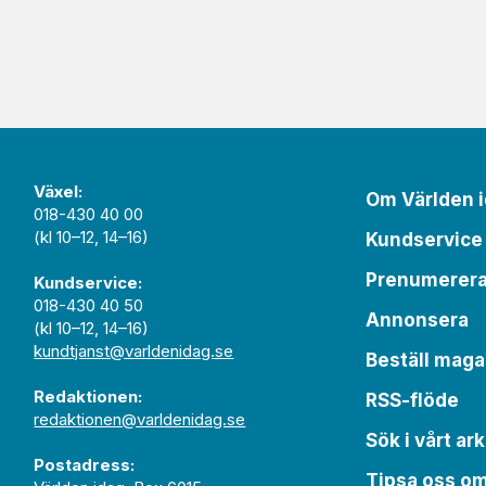
Växel:
Om Världen 
018-430 40 00
(kl 10–12, 14–16)
Kundservice
Prenumerer
Kundservice:
018-430 40 50
Annonsera
(kl 10–12, 14–16)
kundtjanst@varldenidag.se
Beställ maga
Redaktionen:
RSS-flöde
redaktionen@varldenidag.se
Sök i vårt ark
Postadress:
Tipsa oss o