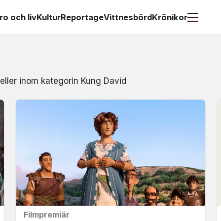
ro och liv
Kultur
Reportage
Vittnesbörd
Krönikor
 eller inom kategorin Kung David
Filmpremiär