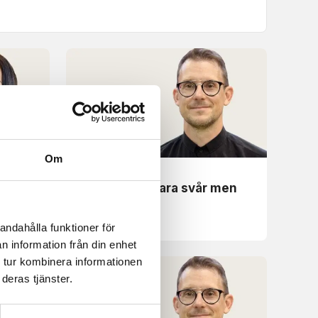
Om
Uppbyggelse
vsång
Kampen må vara svår men
segern är vår.
andahålla funktioner för
n information från din enhet
 tur kombinera informationen
deras tjänster.