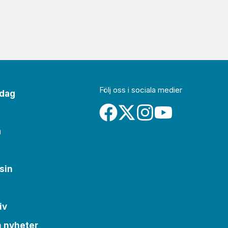
Följ oss i sociala medier
idag
a
sin
iv
m nyheter