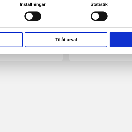
Inställningar
Statistik
er
Krönika
rån kung Davids tid
Hjärtat som älskade G
 på Golanhöjderna
över allt annat.
Tillåt urval