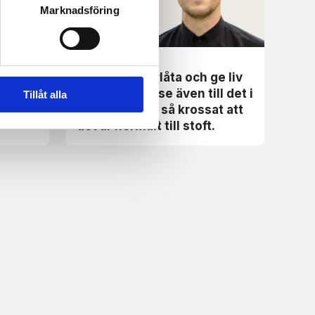
Marknadsföring
Uppbyggelse
ud,
Herren vill förlåta och ge liv
och upprättelse även till det i
Tillåt alla
ditt liv som är så krossat att
det är nermalt till stoft.