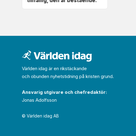
tillfällig, den är bestående.
Världen idag är en rikstäckande
och obunden nyhets­­­tidning på kristen grund.
Ansvarig utgivare och chef­redaktör:
Jonas Adolfsson
© Världen idag AB