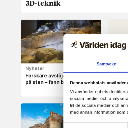
3D-teknik
Samtycke
Nyheter
Uppby
Forskare avslöjade budskap
När al
på sten – fann bibliskt namn
ändå 
Denna webbplats använder 
framåt
Vi använder enhetsidentifierar
sociala medier och analysera 
till de sociala medier och a
med annan information som du 
Samtyckesval