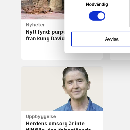
Nödvändig
Nyheter
Nyhet
Nytt fynd: purpurfärgat tyg
Fort f
från kung Davids tid
hittat
Avvisa
Uppbyggelse
Herdens omsorg är inte