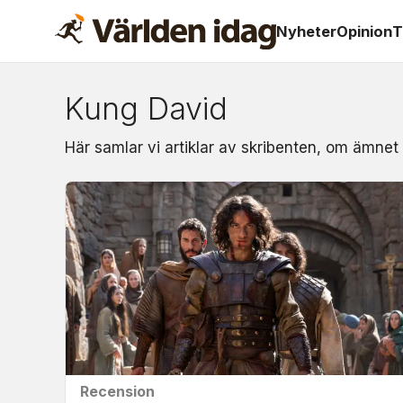
Nyheter
Opinion
T
Kung David
Om:
Här samlar vi artiklar av skribenten, om ämnet
kung
david
Recension