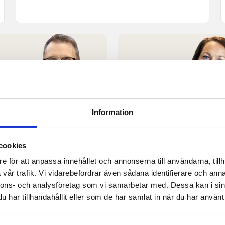
Information
ggelse
Krönika
lt blir mörkt finns det
Vi måste förstå att lo
någon där som leder
är ett vapen.
cookies
.
e för att anpassa innehållet och annonserna till användarna, tillh
vår trafik. Vi vidarebefordrar även sådana identifierare och anna
nnons- och analysföretag som vi samarbetar med. Dessa kan i sin
har tillhandahållit eller som de har samlat in när du har använt 