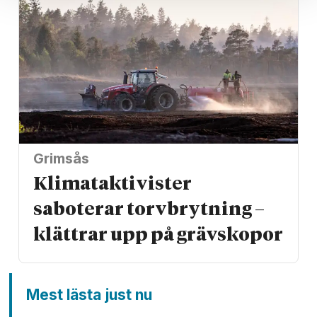
Grimsås
Klimat­aktivister
saboterar torv­brytning –
klättrar upp på gräv­skopor
Mest lästa just nu