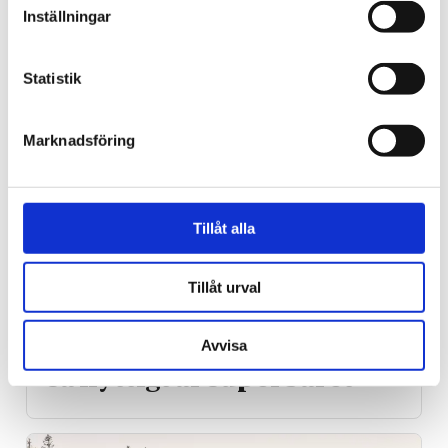
migranter kvar i Ceuta
Inställningar
Statistik
Marknadsföring
Tillåt alla
Tillåt urval
Natur
Lovande blåbärssäsong –
Avvisa
så nyttigt är superbäret