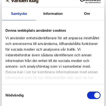
Nu ska kung Jesus lyftas i
Kungsan – detta väntar
Samtycke
Information
Om
besökaren
Denna webbplats använder cookies
Vi använder enhetsidentifierare för att anpassa innehållet
och annonserna till användarna, tillhandahålla funktioner
för sociala medier och analysera vår trafik. Vi
vidarebefordrar även sådana identifierare och annan
information från din enhet till de sociala medier och
annons- och analysföretag som vi samarbetar med.
Dessa kan i sin tur kombinera informationen med annan
information som du har tillhandahållit eller som de har
samlat in när du har använt deras tjänster.
Samtyckesval
Spanien/Marocko
Nödvändig
Uppgifter: Tusentals