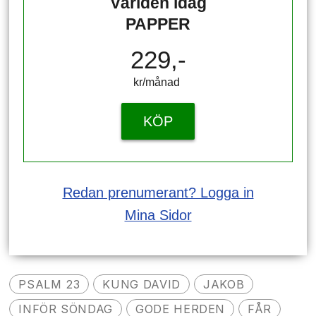
Världen idag
PAPPER
229,-
kr/månad ​​​​​​
KÖP
Redan prenumerant? Logga in
Mina Sidor
PSALM 23
KUNG DAVID
JAKOB
INFÖR SÖNDAG
GODE HERDEN
FÅR