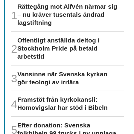
Rättegång mot Alfvén närmar sig
– nu kräver tusentals ändrad
lagstiftning
Offentligt anställda deltog i
Stockholm Pride på betald
arbetstid
Vansinne när Svenska kyrkan
gör teologi av irrlära
Framstöt från kyrkokansli:
Homo­vigslar har stöd i Bibeln
Efter donation: Svenska
folkbibeln 98 trycks i ny upplaga