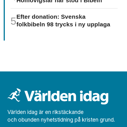
Homo­vigslar har stöd i Bibeln
Efter donation: Svenska
folkbibeln 98 trycks i ny upplaga
Världen idag är en rikstäckande
och obunden nyhets­­­tidning på kristen grund.