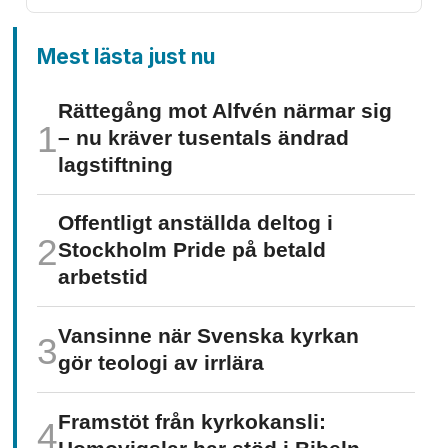
Mest lästa just nu
Rättegång mot Alfvén närmar sig
– nu kräver tusentals ändrad
lagstiftning
Offentligt anställda deltog i
Stockholm Pride på betald
arbetstid
Vansinne när Svenska kyrkan
gör teologi av irrlära
Framstöt från kyrkokansli: