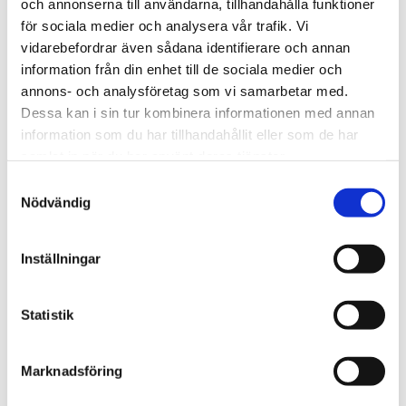
och annonserna till användarna, tillhandahålla funktioner
Spanien/Marocko
för sociala medier och analysera vår trafik. Vi
vidarebefordrar även sådana identifierare och annan
Uppgifter: Tusentals
information från din enhet till de sociala medier och
migranter kvar i Ceuta
annons- och analysföretag som vi samarbetar med.
Dessa kan i sin tur kombinera informationen med annan
information som du har tillhandahållit eller som de har
samlat in när du har använt deras tjänster.
Samtyckesval
Nödvändig
Inställningar
Statistik
Natur
Marknadsföring
Lovande blåbärssäsong –