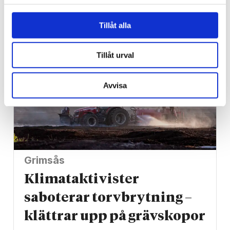
så nyttigt är superbäret
Tillåt alla
Tillåt urval
Avvisa
Grimsås
Klimat­aktivister
saboterar torv­brytning –
klättrar upp på gräv­skopor