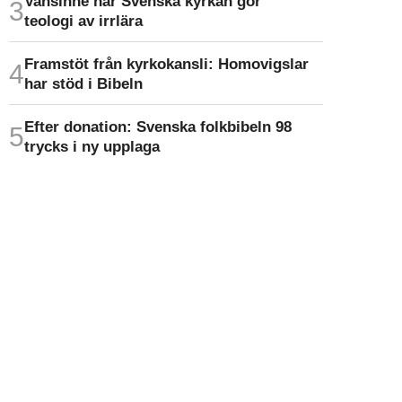
Vansinne när Svenska kyrkan gör
teologi av irrlära
Framstöt från kyrkokansli: Homo­vigslar
har stöd i Bibeln
Efter donation: Svenska folkbibeln 98
trycks i ny upplaga