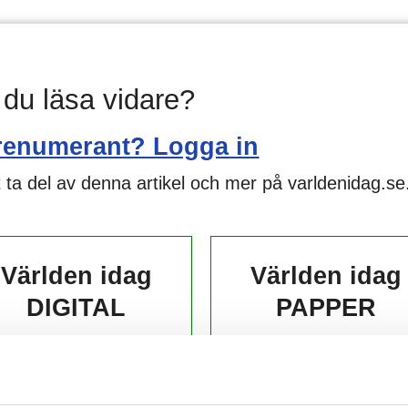
l du läsa vidare?
renumerant? Logga in
 ta del av denna artikel och mer på varldenidag.se
Världen idag
Världen idag
DIGITAL
PAPPER
139,-
229,-
kr/månad ​​​​​​
kr/månad ​​​​​​