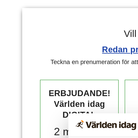
Vil
Redan p
Teckna en prenumeration för att
ERBJUDANDE!
Världen idag
DIGITAL
2 månader