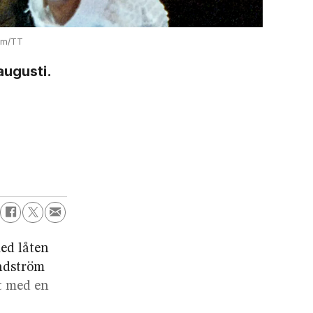
öm/TT
augusti.
ed låten
andström
t med en