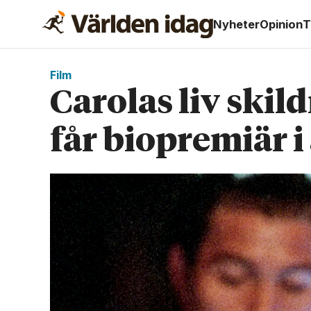
Nyheter
Opinion
T
Film
Carolas liv skil
får bio­premiär i