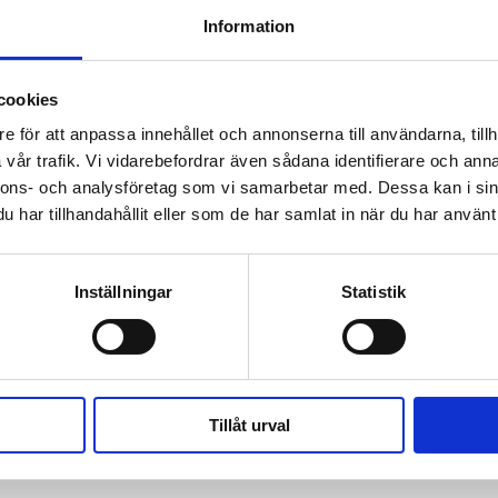
Information
KÖP
KÖP
cookies
e för att anpassa innehållet och annonserna till användarna, tillh
vår trafik. Vi vidarebefordrar även sådana identifierare och anna
nnons- och analysföretag som vi samarbetar med. Dessa kan i sin
 prenumerant? Logga in
har tillhandahållit eller som de har samlat in när du har använt 
Mina Sidor
Inställningar
Statistik
FILM
BIOPREMIÄR
NYHETER
CAROLA
Tillåt urval