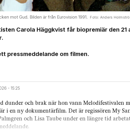
icken mot Gud. Bilden är från Eurovision 1991.
Anders Holmstr
isten Carola Häggkvist får biopremiär den 21 
r.
 ett press­meddelande om filmen.
2026 - 15:25
ed dunder och brak när hon vann Melodi­festivalen m
iär i en ny dokumentär­film. Det är regissören My S
almgren och Lisa Taube under en längre tid arbeta
­meddelande.