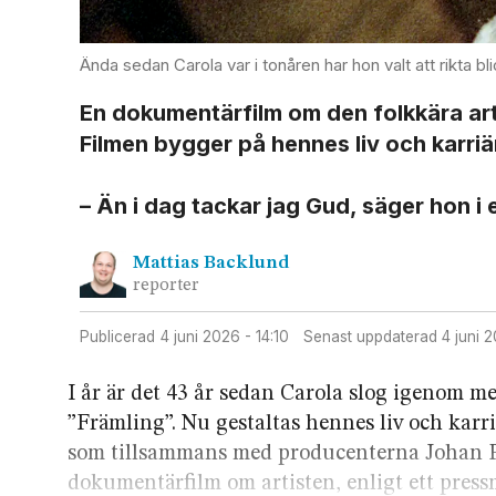
Ända sedan Carola var i tonåren har hon valt att rikta bl
En dokumentär­film om den folkkära art
Filmen bygger på hennes liv och karriä
– Än i dag tackar jag Gud, säger hon i
Mattias
Backlund
reporter
Publicerad
4 juni 2026 - 14:10
Senast uppdaterad
4 juni 
I år är det 43 år sedan Carola slog igenom m
”Främling”. Nu gestaltas hennes liv och karr
som tillsammans med producenterna Johan P
dokumentär­film om artisten, enligt ett press