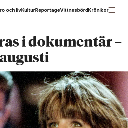
ro och liv
Kultur
Reportage
Vittnesbörd
Krönikor
dras i dokumentär –
 augusti