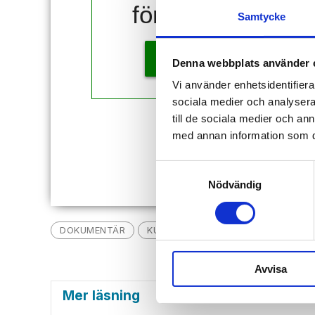
för 10 kr!
Samtycke
KÖP
Denna webbplats använder 
Vi använder enhetsidentifierar
sociala medier och analysera 
till de sociala medier och a
Redan
med annan information som du 
Samtyckesval
Nödvändig
DOKUMENTÄR
KULTUR
CAROLA HÄGGKVIST
Avvisa
Mer läsning