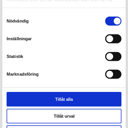
samlat in när du har använt deras tjänster.
Samtyckesval
Nödvändig
Samhälle
Studie: Barns rörelseyta
Inställningar
har minskat drastiskt
Statistik
Marknadsföring
Tillåt alla
Tillåt urval
Ledare