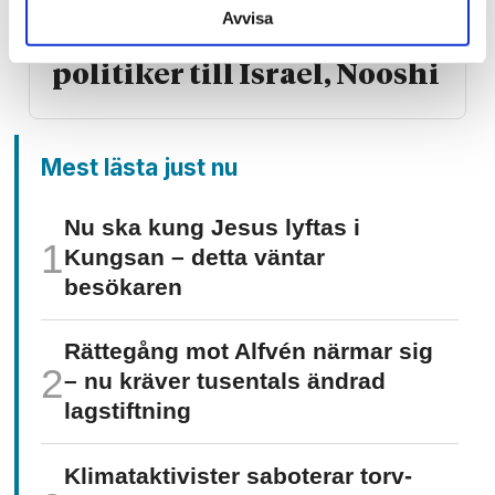
Avvisa
Ta med samtliga V-
politiker till Israel, Nooshi
Mest lästa just nu
Nu ska kung Jesus lyftas i
Kungsan – detta väntar
besökaren
Rättegång mot Alfvén närmar sig
– nu kräver tusentals ändrad
lagstiftning
Klimat­aktivister saboterar torv­