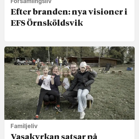
Församlingsliv
Efter branden: nya visioner i
EFS Örnsköldsvik
Familjeliv
Vasakyrkan satsar på