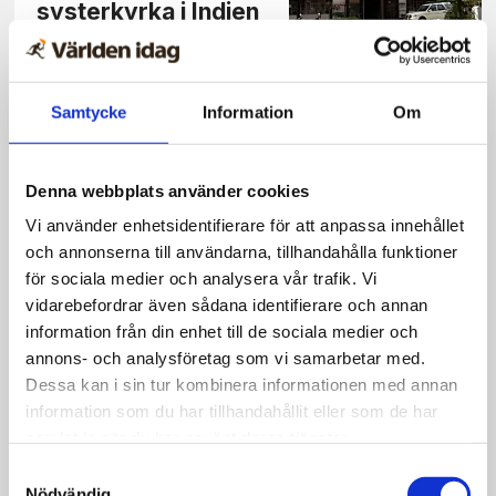
systerkyrka i Indien
– resa ställdes in
Samtycke
Information
Om
Nyheter
Lovsången steg i
Denna webbplats använder cookies
Kalmar domkyrka
Vi använder enhetsidentifierare för att anpassa innehållet
och annonserna till användarna, tillhandahålla funktioner
för sociala medier och analysera vår trafik. Vi
vidarebefordrar även sådana identifierare och annan
information från din enhet till de sociala medier och
annons- och analysföretag som vi samarbetar med.
Reportage
Dessa kan i sin tur kombinera informationen med annan
information som du har tillhandahållit eller som de har
Öjersjökyrkan gläds
samlat in när du har använt deras tjänster.
över fylld kyrka och
Samtyckesval
stor Alphagrupp
Nödvändig