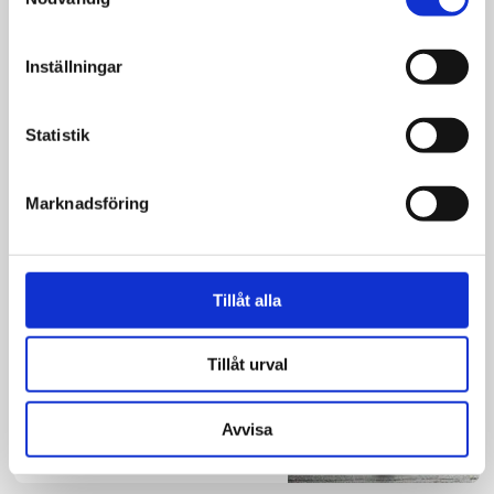
Inställningar
Kultur
Statistik
Elsie fick ett liv med
spänning och
dramatik
Marknadsföring
Tillåt alla
Nyheter
EFS förlorar
Tillåt urval
miljonbidrag
Avvisa