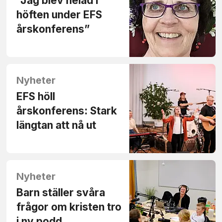
”Jag blev helad i
höften under EFS
årskonferens”
Nyheter
EFS höll
årskonferens: Stark
längtan att nå ut
Nyheter
Barn ställer svåra
frågor om kristen tro
i ny podd