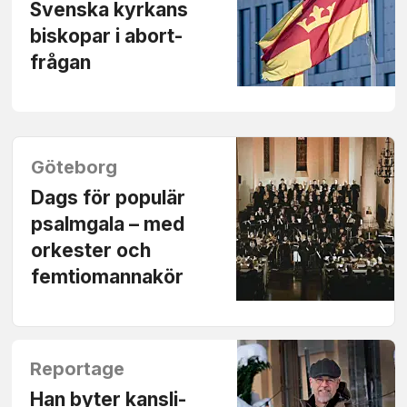
Svenska kyrkans
biskopar i abort­
frågan
Göteborg
Dags för populär
psalm­gala – med
orkester och
femtio­manna­kör
Reportage
Han byter kansli­