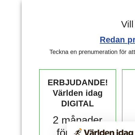
Vil
Redan p
Teckna en prenumeration för att
ERBJUDANDE!
Världen idag
DIGITAL
2 månader
för 10 kr!