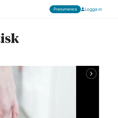
Logga in
Prenumerera
isk