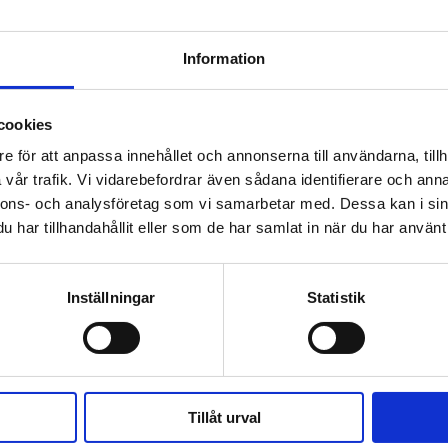
KÖP
KÖP
Information
cookies
 prenumerant? Logga in
e för att anpassa innehållet och annonserna till användarna, tillh
vår trafik. Vi vidarebefordrar även sådana identifierare och anna
Mina Sidor
nnons- och analysföretag som vi samarbetar med. Dessa kan i sin
har tillhandahållit eller som de har samlat in när du har använt 
Inställningar
Statistik
RICSON
CORONA
CORONAKRISEN
Tillåt urval
 sig – nu kräver tusentals ändrad lagstiftning