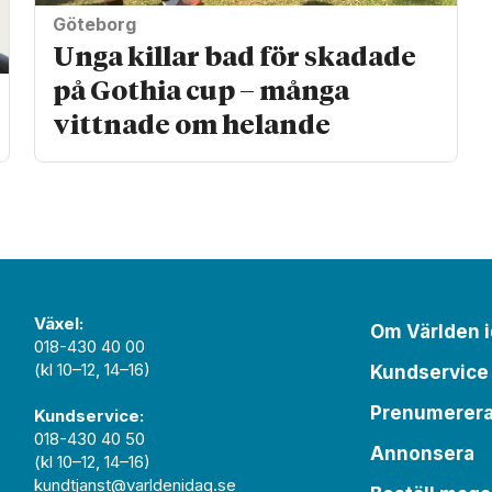
Göteborg
Unga killar bad för skadade
på Gothia cup – många
vittnade om helande
Växel:
Om Världen 
018-430 40 00
(kl 10–12, 14–16)
Kundservice
Prenumerer
Kundservice:
018-430 40 50
Annonsera
(kl 10–12, 14–16)
kundtjanst@varldenidag.se