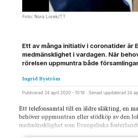
Foto: Nora Lorek/TT
Ett av många initiativ i coronatider ä
medmänsklighet i vardagen. När behoven
rörelsen uppmuntra både församlingar 
Ingrid
Byström
Publicerad
24 april 2020 - 10:19
Senast uppdaterad
24 a
Ett telefonsamtal till en äldre släkting, en m
behöver uppmuntran eller stödköp av den lok
medmänsklighet som Evangeliska fosterlands