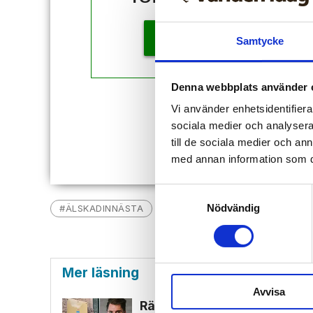
KÖP
Samtycke
Denna webbplats använder 
Redan
Vi använder enhetsidentifierar
sociala medier och analysera 
till de sociala medier och a
med annan information som du 
Samtyckesval
Nödvändig
#ÄLSKADINNÄSTA
EFS
NYHETER
JOHAN E
Mer läsning
Avvisa
Rättegång mot Alfvén närmar