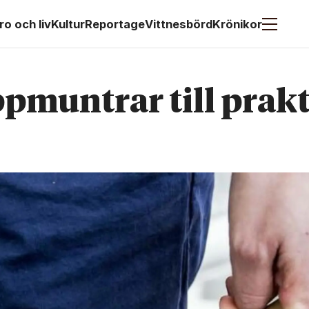
ro och liv
Kultur
Reportage
Vittnesbörd
Krönikor
muntrar till prakt