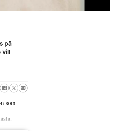
S:ta C
ps på
vill
gon som
ästa.