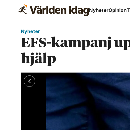
Nyheter
Opinion
T
Nyheter
EFS-kampanj upp
hjälp