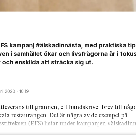
r EFS kampanj #älskadinnästa, med praktiska ti
 i samhället ökar och livsfrågorna är i fokus 
och enskilda att sträcka sig ut.
pril 2020 - 10:19
atleverans till grannen, ett handskrivet brev till nå
ala restaurangen. Det är några av de exempel på
stifteksen (EFS) listar under kampanjen #älskadinn