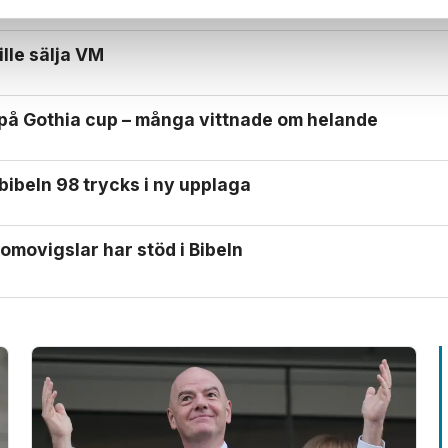
ille sälja VM
 på Gothia cup – många vittnade om helande
bibeln 98 trycks i ny upplaga
omo­vigslar har stöd i Bibeln