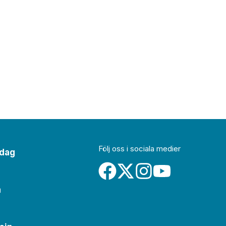
Följ oss i sociala medier
idag
a