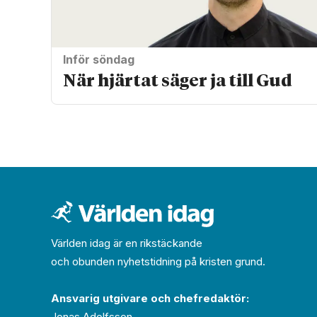
Inför söndag
När hjärtat säger ja till Gud
Världen idag är en rikstäckande
och obunden nyhets­­­tidning på kristen grund.
Ansvarig utgivare och chef­redaktör:
Jonas Adolfsson