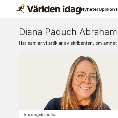
Nyheter
Opinion
T
Diana Paduch Abraham
Om:
Här samlar vi artiklar av skribenten, om ämne
diana
paduch
abrahamsson
Vardagskrönika