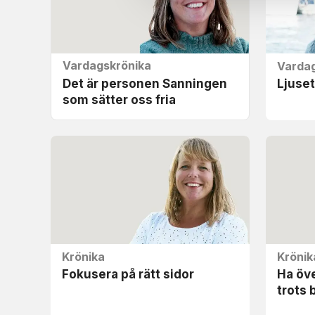
Vardagskrönika
Vardag
Det är personen Sanningen
Ljuset 
som sätter oss fria
Krönika
Krönik
Fokusera på rätt sidor
Ha öv
trots b