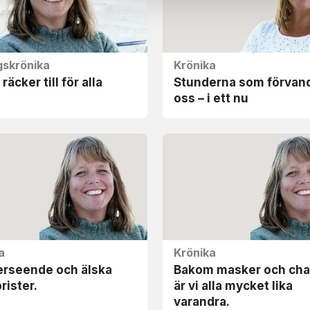
skrönika
Krönika
räcker till för alla
Stunderna som förvand
oss – i ett nu
a
Krönika
erseende och älska
Bakom masker och cha
rister.
är vi alla mycket lika
varandra.