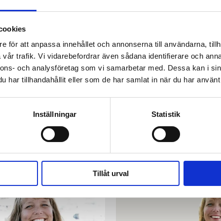
den inte räcker till
Se det som en timeout
cookies
e för att anpassa innehållet och annonserna till användarna, tillh
vår trafik. Vi vidarebefordrar även sådana identifierare och anna
nnons- och analysföretag som vi samarbetar med. Dessa kan i sin
har tillhandahållit eller som de har samlat in när du har använt 
Inställningar
Statistik
skrönika
Krönika
en kugge i Guds
Vägen till rikedom – ell
neri
var det nu?
Tillåt urval