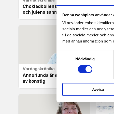
Chokladbollens uppdatering
När or
och julens sanna gåva
Denna webbplats använder 
Vi använder enhetsidentifierar
sociala medier och analysera 
till de sociala medier och a
med annan information som du 
Samtyckesval
Nödvändig
Vardagskrönika
Vardag
Annorlunda är en eufemism
En lit
av konstig
maski
Avvisa