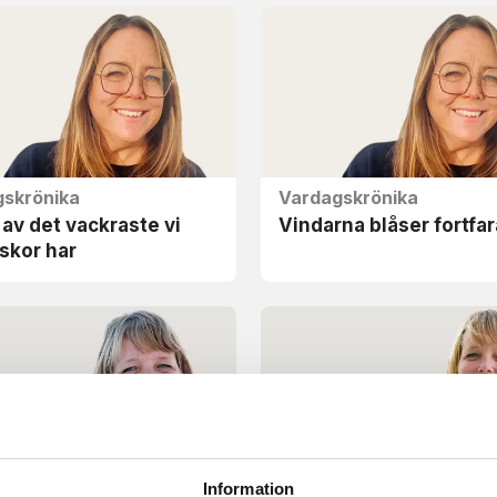
skrönika
Vardagskrönika
av det vackraste vi
Vindarna blåser fortfa
skor har
Information
skrönika
Vardagskrönika