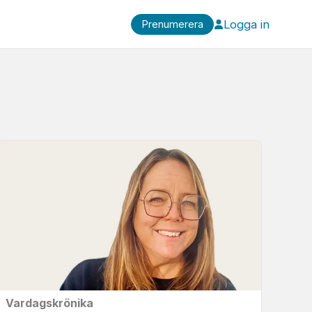
Logga in
Prenumerera
Vardagskrönika