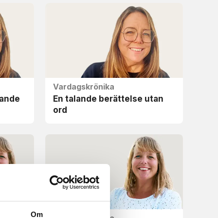
Vardagskrönika
rande
En talande berättelse utan
ord
Om
Vardagskrönika