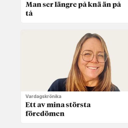
Man ser längre på knä än på
tå
Vardagskrönika
Ett av mina största
föredömen