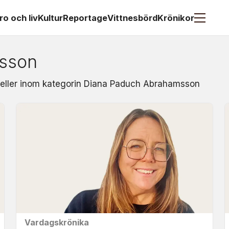
ro och liv
Kultur
Reportage
Vittnesbörd
Krönikor
sson
t eller inom kategorin Diana Paduch Abrahamsson
Vardagskrönika