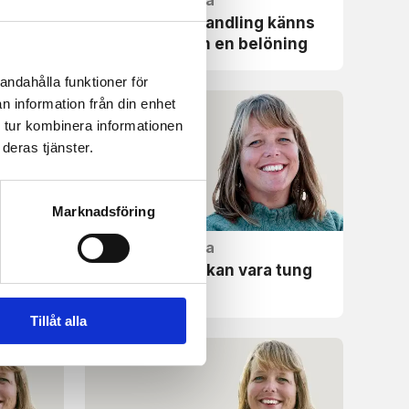
En osjälvisk handling känns
inte alltid som en belöning
andahålla funktioner för
n information från din enhet
 tur kombinera informationen
deras tjänster.
Marknadsföring
Vardagskrönika
er hur
En hemlighet kan vara tung
att bära
Tillåt alla