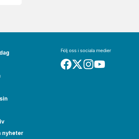
Följ oss i sociala medier
idag
a
sin
iv
m nyheter