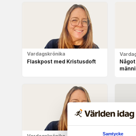
Vardagskrönika
Vardag
Flaskpost med Kristusdoft
Något 
männi
Samtycke
Vardagskrönika
Vardag